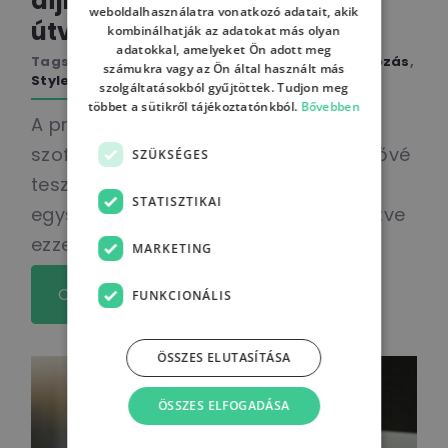
díjkalkulátor és
weboldalhasználatra vonatkozó adatait, akik
útvonaltervező rendszer
kombinálhatják az adatokat más olyan
adatokkal, amelyeket Ön adott meg
Tags:
Esettanulmány
,
Logisztika/Szállítmányozás
,
számukra vagy az Ön által használt más
Stylers Technology
szolgáltatásokból gyűjtöttek. Tudjon meg
többet a sütikről tájékoztatónkból.
Bővebben
A projekt célja egy olyan térkép alapú
szoftver létrehozása volt, amely lehetővé
SZÜKSÉGES
teszi a pontos árajánlatok gyors és
STATISZTIKAI
egységes kidolgozását, tehermentesítve
ezzel a vállalat szakértőit.
MARKETING
Olvass tovább
FUNKCIONÁLIS
ÖSSZES ELUTASÍTÁSA
ÖSSZES ELFOGADÁSA