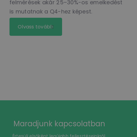
felmérések akár 25–30%-os emelkedést
is mutatnak a Q4-hez képest.
Olvass tovább
Maradjunk kapcsolatban
Értesülj elsőként legújabb fejlesztéseinkről,