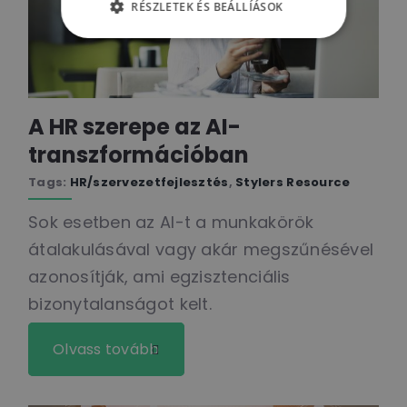
RÉSZLETEK ÉS BEÁLLÍÁSOK
A HR szerepe az AI-
transzformációban
Tags:
HR/szervezetfejlesztés
,
Stylers Resource
Sok esetben az AI-t a munkakörök
átalakulásával vagy akár megszűnésével
azonosítják, ami egzisztenciális
bizonytalanságot kelt.
Olvass tovább