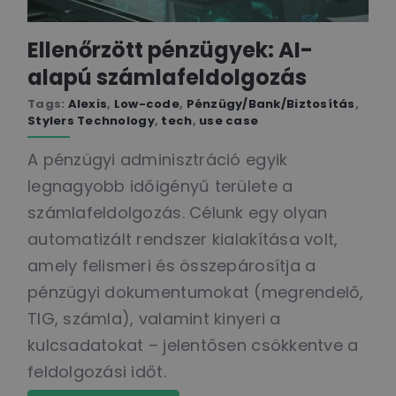
Ellenőrzött pénzügyek: AI-
alapú számlafeldolgozás
Tags:
Alexis
,
Low-code
,
Pénzügy/Bank/Biztosítás
,
Stylers Technology
,
tech
,
use case
A pénzügyi adminisztráció egyik
legnagyobb időigényű területe a
számlafeldolgozás. Célunk egy olyan
automatizált rendszer kialakítása volt,
amely felismeri és összepárosítja a
pénzügyi dokumentumokat (megrendelő,
TIG, számla), valamint kinyeri a
kulcsadatokat – jelentősen csökkentve a
feldolgozási időt.