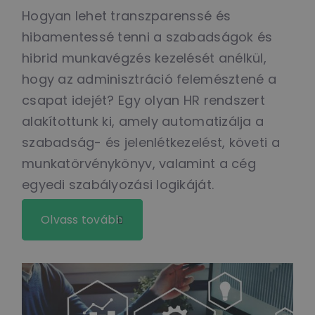
Hogyan lehet transzparenssé és
hibamentessé tenni a szabadságok és
hibrid munkavégzés kezelését anélkül,
hogy az adminisztráció felemésztené a
csapat idejét? Egy olyan HR rendszert
alakítottunk ki, amely automatizálja a
szabadság- és jelenlétkezelést, követi a
munkatörvénykönyv, valamint a cég
egyedi szabályozási logikáját.
Olvass tovább