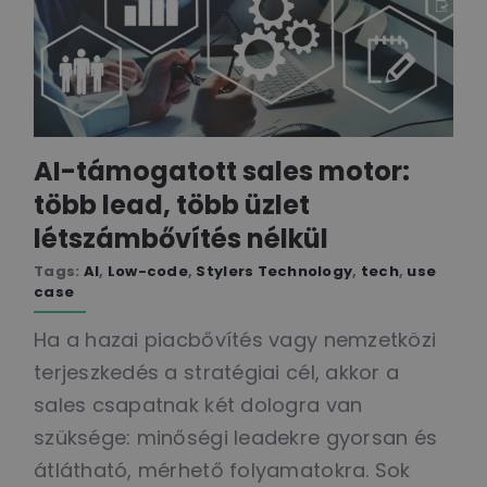
AI-támogatott sales motor:
több lead, több üzlet
létszámbővítés nélkül
Tags:
AI
,
Low-code
,
Stylers Technology
,
tech
,
use
case
Ha a hazai piacbővítés vagy nemzetközi
terjeszkedés a stratégiai cél, akkor a
sales csapatnak két dologra van
szüksége: minőségi leadekre gyorsan és
átlátható, mérhető folyamatokra. Sok