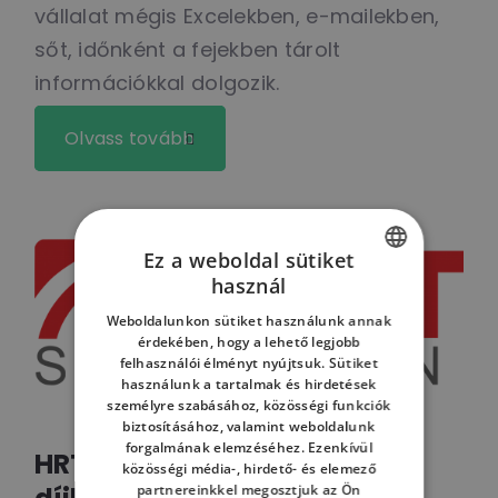
vállalat mégis Excelekben, e-mailekben,
sőt, időnként a fejekben tárolt
információkkal dolgozik.
Olvass tovább
Ez a weboldal sütiket
használ
HUNGARIAN
Weboldalunkon sütiket használunk annak
ENGLISH
érdekében, hogy a lehető legjobb
felhasználói élményt nyújtsuk. Sütiket
HUNGARIAN
használunk a tartalmak és hirdetések
személyre szabásához, közösségi funkciók
biztosításához, valamint weboldalunk
forgalmának elemzéséhez. Ezenkívül
HRT: Intelligens logisztikai
közösségi média-, hirdető- és elemező
partnereinkkel megosztjuk az Ön