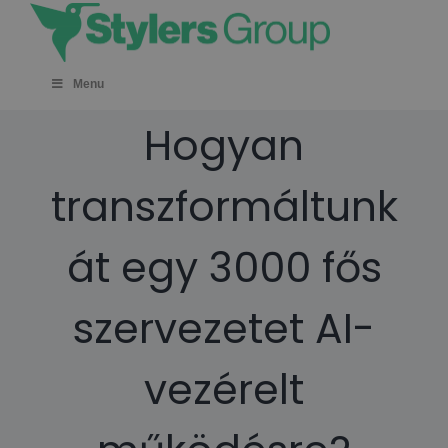
Skip
to
content
Menu
Hogyan
transzformáltunk
át egy 3000 fős
szervezetet AI-
vezérelt