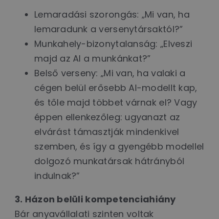
Lemaradási szorongás: „Mi van, ha
lemaradunk a versenytársaktól?”
Munkahely-bizonytalanság: „Elveszi
majd az AI a munkánkat?”
Belső verseny: „Mi van, ha valaki a
cégen belül erősebb AI-modellt kap,
és tőle majd többet várnak el? Vagy
éppen ellenkezőleg: ugyanazt az
elvárást támasztják mindenkivel
szemben, és így a gyengébb modellel
dolgozó munkatársak hátrányból
indulnak?”
3. Házon belüli kompetenciahiány
Bár anyavállalati szinten voltak