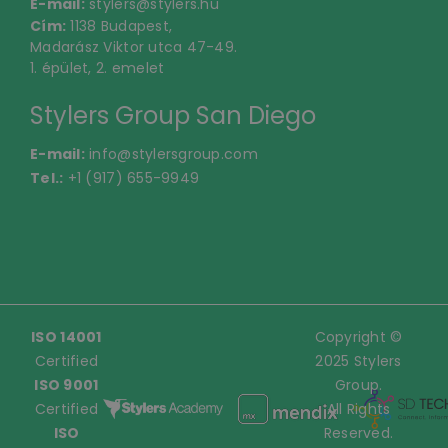
E-mail:
stylers@stylers.hu
Cím:
1138 Budapest,
Madarász Viktor utca 47-49.
1. épület, 2. emelet
Stylers Group San Diego
E-mail:
info@stylersgroup.com
Tel.:
+1 (917) 655-9949
ISO 14001
Copyright ©
Certified
2025 Stylers
ISO 9001
Group.
Certified
All Rights
ISO
Reserved.