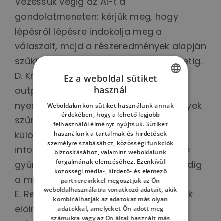
Vezessük végig az AI-t a
gondolatmeneten: kérjük meg, hogy
lépésről lépésre indokolja meg a
válaszait, majd a részeredmények alapján
szűkítsük a fókuszt a tökéletes kimenetig.
D. Kritikus validáció és szintézis: Az AI
Ez a weboldal sütiket
használ
output nem végtermék, hanem
HUNGARIAN
nyersanyag. A feladatunk az eredmények
Weboldalunkon sütiket használunk annak
ENGLISH
érdekében, hogy a lehető legjobb
szűrése, a hallucinációk kiszűrése és a
felhasználói élményt nyújtsuk. Sütiket
HUNGARIAN
különböző modellekből érkező
használunk a tartalmak és hirdetések
személyre szabásához, közösségi funkciók
információk egységes, hiteles egésszé
biztosításához, valamint weboldalunk
forgalmának elemzéséhez. Ezenkívül
gyúrása. A döntés és a felelősség mindig
közösségi média-, hirdető- és elemező
a mi kezünkben marad.
partnereinkkel megosztjuk az Ön
weboldalhasználatra vonatkozó adatait, akik
E. Rendszerszintű integráció: Ne kezdjük
kombinálhatják az adatokat más olyan
elölről minden nap. Ami egyszer
adatokkal, amelyeket Ön adott meg
számukra vagy az Ön által használt más