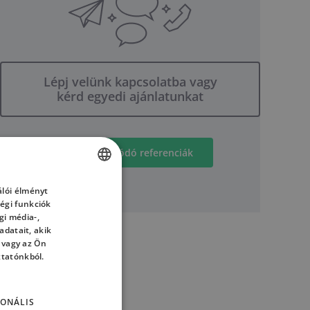
Lépj velünk kapcsolatba vagy
kérd egyedi ajánlatunkat
Kapcsolódó referenciák
lói élményt
HUNGARIAN
égi funkciók
ENGLISH
gi média-,
datait, akik
HUNGARIAN
 vagy az Ön
ztatónkból.
ONÁLIS