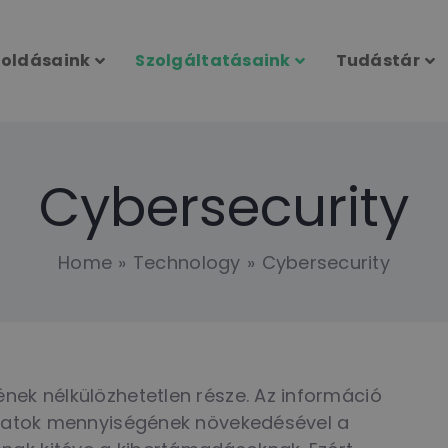
oldásaink
Szolgáltatásaink
Tudástár
Cybersecurity
Home
Technology
Cybersecurity
nek nélkülözhetetlen része. Az információ
 adatok mennyiségének növekedésével a