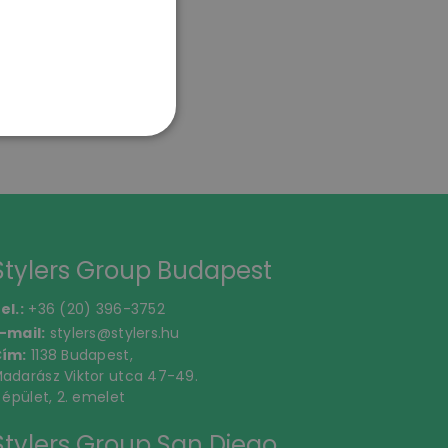
Stylers Group Budapest
el.:
+36 (20) 396-3752
-mail:
stylers@stylers.hu
ím:
1138 Budapest,
adarász Viktor utca 47-49.
. épület, 2. emelet
Stylers Group San Diego