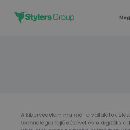
Skip
to
Meg
content
A kibervédelem ma már a vállalatok életé
technológia fejlődésével és a digitális