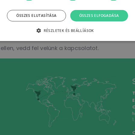
védelmében azáltal, hogy titkosítjuk
ozásokat és biztonsági mentési és
ÖSSZES ELUTASÍTÁSA
ÖSSZES ELFOGADÁSA
lni egy esetleges kibertámadásra, és
RÉSZLETEK ÉS BEÁLLÍÁSOK
len, vedd fel velünk a kapcsolatot.
T
E
C
M
1