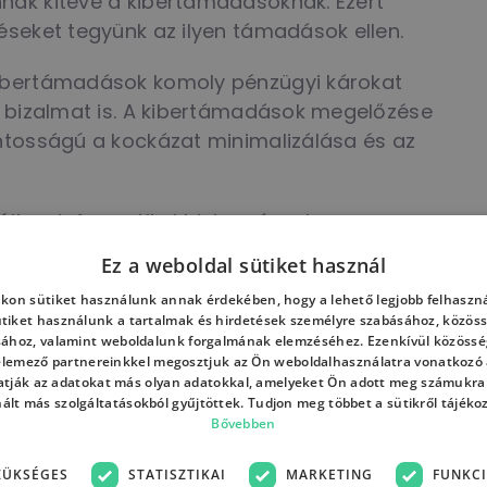
nak kitéve a kibertámadásoknak. Ezért
éseket tegyünk az ilyen támadások ellen.
kibertámadások komoly pénzügyi károkat
l bizalmat is. A kibertámadások megelőzése
ntosságú a kockázat minimalizálása és az
újt az informatikai biztonságod
Ez a weboldal sütiket használ
: felmérjük céged jelenlegi kibervédelmi
kon sütiket használunk annak érdekében, hogy a lehető legjobb felhaszná
ütiket használunk a tartalmak és hirdetések személyre szabásához, közöss
et és kockázatokat, és kidolgozunk egy
sához, valamint weboldalunk forgalmának elemzéséhez. Ezenkívül közössé
előzésére.
 elemező partnereinkkel megosztjuk az Ön weboldalhasználatra vonatkozó a
tják az adatokat más olyan adatokkal, amelyeket Ön adott meg számukra
nált más szolgáltatásokból gyűjtöttek. Tudjon meg többet a sütikről tájéko
tosan karbantjuk biztonsági rendszereidet,
Bővebben
ó engedély nélküli hozzáférés ellen.
ZÜKSÉGES
STATISZTIKAI
MARKETING
FUNKCI