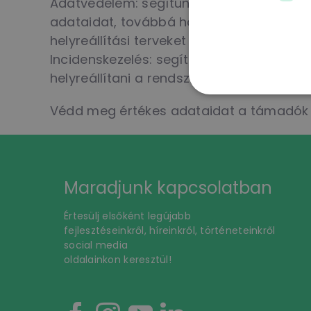
Adatvédelem: segítünk érzékeny adataid 
adataidat, továbbá hozzáférési szabály
helyreállítási terveket dolgozunk ki.
Incidenskezelés: segítünk gyorsan reagá
helyreállítani a rendszereidet.
Védd meg értékes adataidat a támadók el
Maradjunk kapcsolatban
Értesülj elsőként legújabb
fejlesztéseinkről, híreinkről, történeteinkről
social media
oldalainkon keresztül!