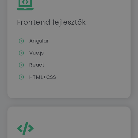
Frontend fejlesztők
Angular
Vue.js
React
HTML+CSS