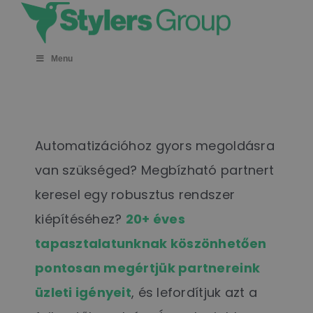
Skip
to
content
Menu
Automatizációhoz gyors megoldásra
van szükséged? Megbízható partnert
keresel egy robusztus rendszer
kiépítéséhez?
20+ éves
tapasztalatunknak köszönhetően
pontosan megértjük partnereink
üzleti igényeit
, és lefordítjuk azt a