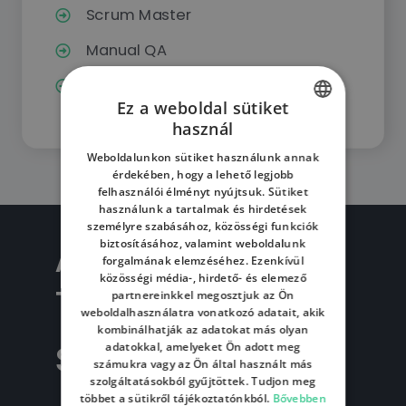
Scrum Master
Manual QA
Automated QA
Ez a weboldal sütiket
használ
HUNGARIAN
Weboldalunkon sütiket használunk annak
ENGLISH
érdekében, hogy a lehető legjobb
felhasználói élményt nyújtsuk. Sütiket
HUNGARIAN
használunk a tartalmak és hirdetések
személyre szabásához, közösségi funkciók
A Stylers
biztosításához, valamint weboldalunk
forgalmának elemzéséhez. Ezenkívül
közösségi média-, hirdető- és elemező
Technology
partnereinkkel megosztjuk az Ön
weboldalhasználatra vonatkozó adatait, akik
kombinálhatják az adatokat más olyan
számokban
adatokkal, amelyeket Ön adott meg
számukra vagy az Ön által használt más
szolgáltatásokból gyűjtöttek. Tudjon meg
többet a sütikről tájékoztatónkból.
Bővebben