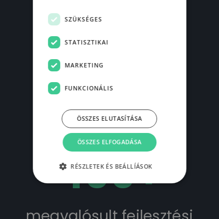
SZÜKSÉGES
20
+
STATISZTIKAI
MARKETING
FUNKCIONÁLIS
éve a piacon
ÖSSZES ELUTASÍTÁSA
ÖSSZES ELFOGADÁSA
400
+
RÉSZLETEK ÉS BEÁLLÍÁSOK
megvalósult fejlesztési