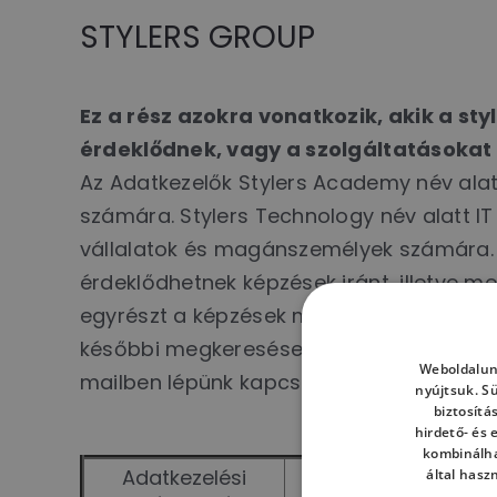
STYLERS GROUP
Ez a rész azokra vonatkozik, akik a sty
érdeklődnek, vagy a szolgáltatásokat 
Az Adatkezelők Stylers Academy név ala
számára. Stylers Technology név alatt I
vállalatok és magánszemélyek számára. 
érdeklődhetnek képzések iránt, illetve m
egyrészt a képzések megszervezése és az
későbbi megkeresések érdekében a szemé
Weboldalun
mailben lépünk kapcsolatba az érdeklődők
nyújtsuk. S
biztosítá
hirdető- és
kombinálha
Adatkezelési
által hasz
Adatkezelés leírás