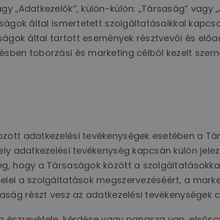
gy „Adatkezelők”, külön-külön: „Társaság” vagy 
ságok által ismertetett szolgáltatásaikkal kapcs
ságok által tartott események résztvevői és előa
sben toborzási és marketing célból kezelt szem
ozott adatkezelési tevékenységek esetében a T
ly adatkezelési tevékenység kapcsán külön jelezzü
eg, hogy a Társaságok között a szolgáltatásokk
lel a szolgáltatások megszervezéséért, a marke
saság részt vesz az adatkezelési tevékenységek 
észrevétele, kérdése vagy panasza van, elsősorba