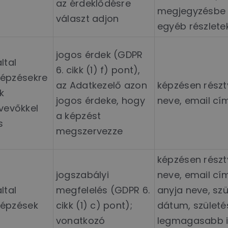
az érdeklődésre
megjegyzésbe 
választ adjon
egyéb részlete
jogos érdek (GDPR
ltal
6. cikk (1) f) pont),
 képzésekre
az Adatkezelő azon
képzésen rész
k
jogos érdeke, hogy
neve, email cí
vevőkkel
a képzést
s
megszervezze
képzésen rész
jogszabályi
neve, email cí
ltal
megfelelés (GDPR 6.
anyja neve, szü
 képzések
cikk (1) c) pont);
dátum, születés
vonatkozó
legmagasabb i