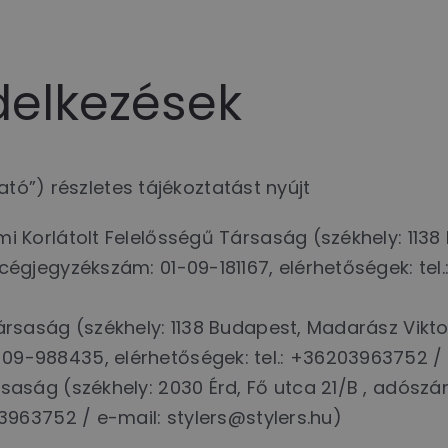
ndelkezések
ató”) részletes tájékoztatást nyújt
i Korlátolt Felelősségű Társaság (székhely: 1138
cégjegyzékszám: 01-09-181167, elérhetőségek: tel
ársaság (székhely: 1138 Budapest, Madarász Viktor
9-988435, elérhetőségek: tel.: +36203963752 / e
rsaság (székhely: 2030 Érd, Fő utca 21/B , adósz
03963752 / e-mail: stylers@stylers.hu)