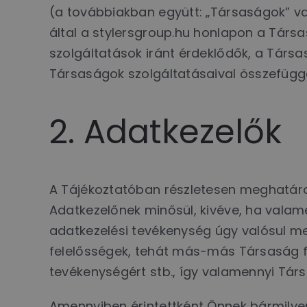
(a továbbiakban együtt: „Társaságok” va
által a stylersgroup.hu honlapon a Társa
szolgáltatások iránt érdeklődők, a Társa
Társaságok szolgáltatásaival összefüggé
2. Adatkezelők
A Tájékoztatóban részletesen meghatár
Adatkezelőnek minősül, kivéve, ha valame
adatkezelési tevékenység úgy valósul m
felelősségek, tehát más-más Társaság fe
tevékenységért stb., így valamennyi Tár
Amennyiben érintettként Önnek bármilyen 