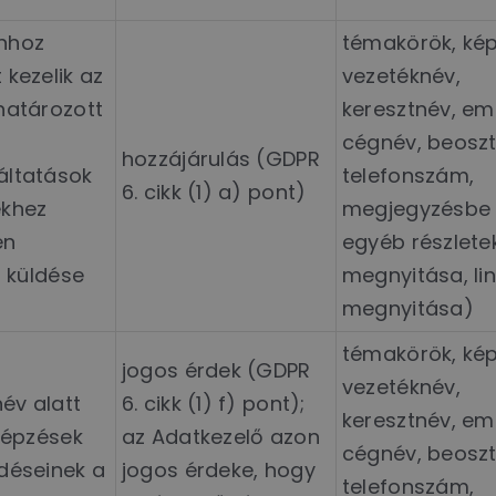
ahhoz
témakörök, kép
 kezelik az
vezetéknév,
ghatározott
keresztnév, ema
cégnév, beoszt
hozzájárulás (GDPR
áltatások
telefonszám,
6. cikk (1) a) pont)
ekhez
megjegyzésbe 
en
egyéb részlete
l küldése
megnyitása, li
megnyitása)
témakörök, kép
jogos érdek (GDPR
vezetéknév,
év alatt
6. cikk (1) f) pont);
keresztnév, ema
 képzések
az Adatkezelő azon
cégnév, beoszt
rdéseinek a
jogos érdeke, hogy
telefonszám,