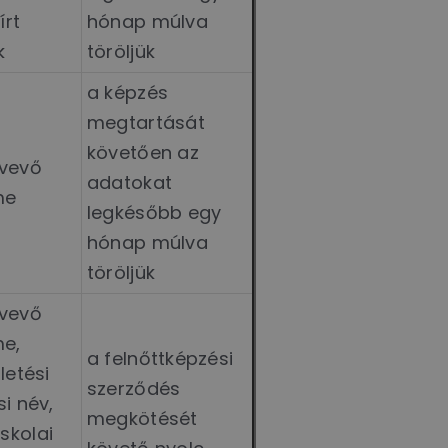
írt
hónap múlva
k
töröljük
a képzés
megtartását
követően az
tvevő
adatokat
me
legkésőbb egy
hónap múlva
töröljük
tvevő
me,
a felnőttképzési
letési
szerződés
i név,
megkötését
skolai