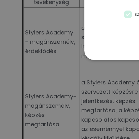
tevékenység
S
a Stylers Academy n
Stylers Academy
szervezett ingyenes
– magánszemély,
iránt érdeklődők ké
érdeklődés
megválaszolása
a Stylers Academy á
szervezett képzésre
Stylers Academy–
jelentkezés, képzés
magánszemély,
megtartása, a képz
képzés
kapcsolatos kapcsol
megtartása
az eseménnyel kapc
kérdőív kiküldése