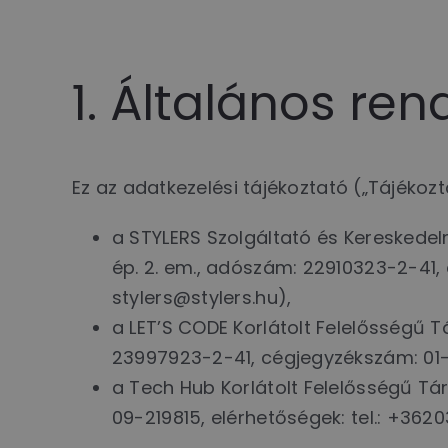
1. Általános re
Ez az adatkezelési tájékoztató („Tájékozt
a STYLERS Szolgáltató és Kereskedelm
ép. 2. em., adószám: 22910323-2-41, 
stylers@stylers.hu),
a LET’S CODE Korlátolt Felelősségű T
23997923-2-41, cégjegyzékszám: 01-0
a Tech Hub Korlátolt Felelősségű Tá
09-219815, elérhetőségek: tel.: +362