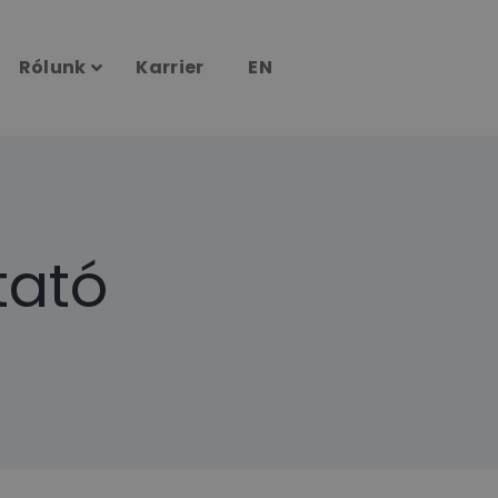
Rólunk
Karrier
EN
tató