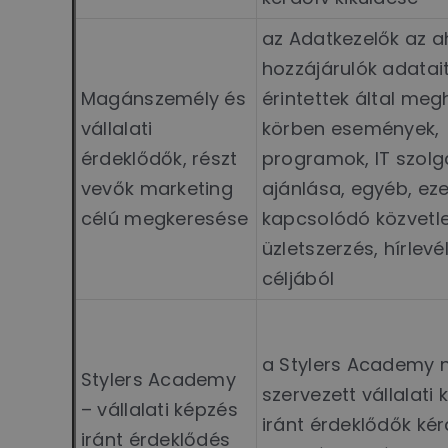
az Adatkezelők az 
hozzájárulók adatait
Magánszemély és
érintettek által me
vállalati
körben események,
érdeklődők, részt
programok, IT szolg
vevők marketing
ajánlása, egyéb, ez
célú megkeresése
kapcsolódó közvetl
üzletszerzés, hírlevé
céljából
a Stylers Academy n
Stylers Academy
szervezett vállalati
– vállalati képzés
iránt érdeklődők ké
iránt érdeklődés