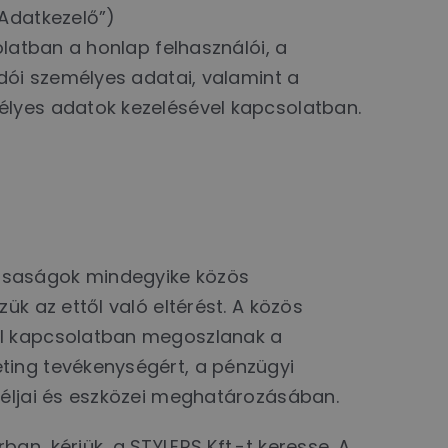
„Adatkezelő”)
olatban a honlap felhasználói, a
dói személyes adatai, valamint a
élyes adatok kezelésével kapcsolatban.
ársaságok mindegyike közös
k az ettől való eltérést. A közös
al kapcsolatban megoszlanak a
ting tevékenységért, a pénzügyi
céljai és eszközei meghatározásában.
n, kérjük, a STYLERS Kft.-t keresse. A