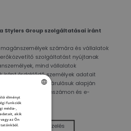
 a Stylers Group szolgáltatásai iránt
k magánszemélyek számára és vállalatok
erőközvetítő szolgáltatást nyújtanak
nszemélyek, mind vállalatok
ek iránt érdeklődő személyek adatait
srészt külön hozzájárulásuk alapján
tal megadott telefonszámon és e-
lói élményt
HUNGARIAN
égi funkciók
ENGLISH
gi média-,
datait, akik
HUNGARIAN
 vagy az Ön
Adatkezelés
ztatónkból.
atok