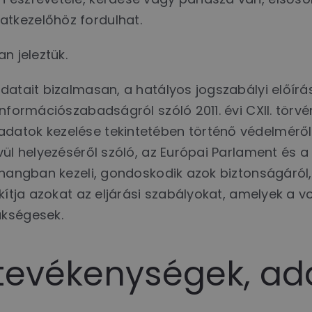
tkezelőhöz fordulhat.
n jeleztük.
datait bizalmasan, a hatályos jogszabályi előírás
nformációszabadságról szóló 2011. évi CXII. törvén
datok kezelése tekintetében történő védelméről 
vül helyezéséről szóló, az Európai Parlament és a
zhangban kezeli, gondoskodik azok biztonságáról,
akítja azokat az eljárási szabályokat, amelyek a 
ükségesek.
 tevékenységek, a