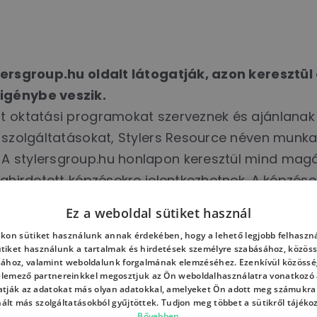
lersgroup.hu oldalt látogatják, azon keresztül
igénybe veszik.
tt oktatási programokat szerveznek és ajánlana
T szolgáltatásokat, Stylers Resource néven munka
A stylersgroup.hu honlapon keresztül mind magá
eghirdetett képzésekre jelentkezhetnek. A képzés
 azokra való jelentkezés érdekében kezeljük, má
Ez a weboldal sütiket használ
lyek elérhetőségeit rögzítjük. Az érdeklődők ál
kon sütiket használunk annak érdekében, hogy a lehető legjobb felhaszná
kel, jelentkezőkkel.
ütiket használunk a tartalmak és hirdetések személyre szabásához, közöss
sához, valamint weboldalunk forgalmának elemzéséhez. Ezenkívül közössé
 elemező partnereinkkel megosztjuk az Ön weboldalhasználatra vonatkozó a
tják az adatokat más olyan adatokkal, amelyeket Ön adott meg számukra
Adatkezelés
nált más szolgáltatásokból gyűjtöttek. Tudjon meg többet a sütikről tájéko
a, célja
Kezelt ad
Bővebben