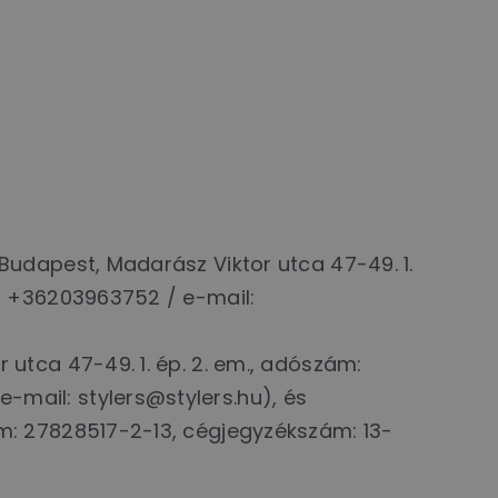
 Budapest, Madarász Viktor utca 47-49. 1.
.: +36203963752 / e-mail:
 utca 47-49. 1. ép. 2. em., adószám:
-mail: stylers@stylers.hu), és
ám: 27828517-2-13, cégjegyzékszám: 13-