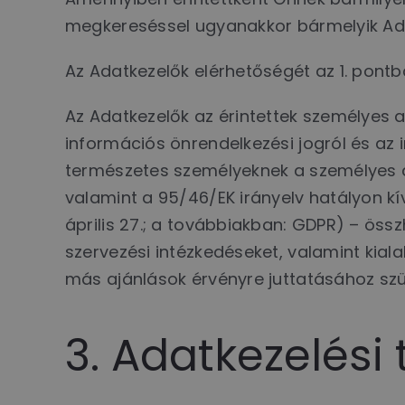
megkereséssel ugyanakkor bármelyik Ada
Az Adatkezelők elérhetőségét az 1. pontba
Az Adatkezelők az érintettek személyes a
információs önrendelkezési jogról és az i
természetes személyeknek a személyes a
valamint a 95/46/EK irányelv hatályon kí
április 27.; a továbbiakban: GDPR) – öss
szervezési intézkedéseket, valamint kial
más ajánlások érvényre juttatásához sz
3. Adatkezelési