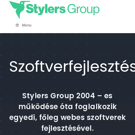
Skip
to
content
Menu
Szoftverfejleszté
Stylers Group 2004 – es
működése óta foglalkozik
egyedi, főleg webes szoftverek
fejlesztésével.