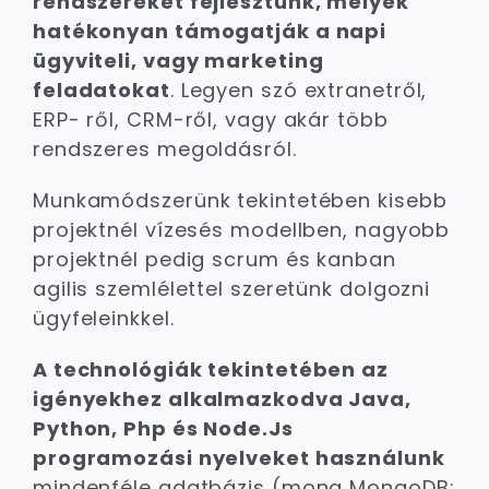
rendszereket fejlesztünk, melyek
hatékonyan támogatják a napi
ügyviteli, vagy marketing
feladatokat
. Legyen szó extranetről,
ERP- ről, CRM-ről, vagy akár több
rendszeres megoldásról.
Munkamódszerünk tekintetében kisebb
projektnél vízesés modellben, nagyobb
projektnél pedig scrum és kanban
agilis szemlélettel szeretünk dolgozni
ügyfeleinkkel.
A technológiák tekintetében az
igényekhez alkalmazkodva Java,
Python, Php és Node.Js
programozási nyelveket használunk
mindenféle adatbázis (mong MongoDB;