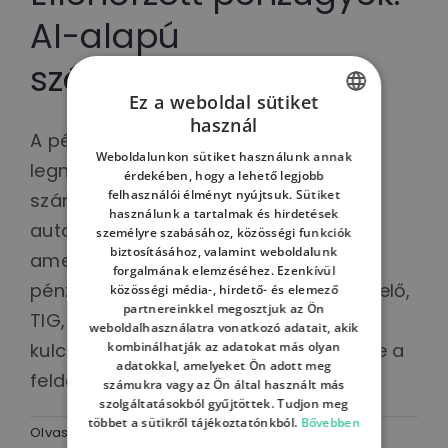
AI-alapú
számlafeldolgozás
Ez a weboldal sütiket
használ
HUNGARIAN
A pénzügyi adminisztráció egyik
Weboldalunkon sütiket használunk annak
legnagyobb időigényű területe a
ENGLISH
érdekében, hogy a lehető legjobb
felhasználói élményt nyújtsuk. Sütiket
számlafeldolgozás. Célunk egy olyan
HUNGARIAN
használunk a tartalmak és hirdetések
automatizált rendszer kialakítása volt,
személyre szabásához, közösségi funkciók
biztosításához, valamint weboldalunk
amely felismeri és összepárosítja a
forgalmának elemzéséhez. Ezenkívül
pénzügyi dokumentumokat (megrendelő,
közösségi média-, hirdető- és elemező
partnereinkkel megosztjuk az Ön
TIG, számla), valamint kinyeri a
weboldalhasználatra vonatkozó adatait, akik
kombinálhatják az adatokat más olyan
kulcsadatokat – jelentősen csökkentve a
adatokkal, amelyeket Ön adott meg
feldolgozási időt.
számukra vagy az Ön által használt más
szolgáltatásokból gyűjtöttek. Tudjon meg
többet a sütikről tájékoztatónkból.
Bővebben
Olvass tovább