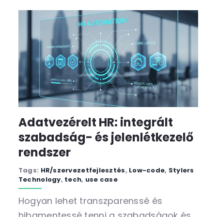
Adatvezérelt HR: integrált
szabadság- és jelenlétkezelő
rendszer
Tags:
HR/szervezetfejlesztés
,
Low-code
,
Stylers
Technology
,
tech
,
use case
Hogyan lehet transzparenssé és
hibamentessé tenni a szabadságok és