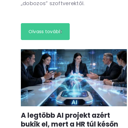
„dobozos” szoftverektől.
Olvass tovább
A legtöbb AI projekt azért
bukik el, mert a HR túl későn