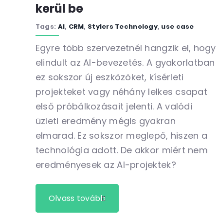
kerül be
Tags:
AI
,
CRM
,
Stylers Technology
,
use case
Egyre több szervezetnél hangzik el, hogy
elindult az AI-bevezetés. A gyakorlatban
ez sokszor új eszközöket, kísérleti
projekteket vagy néhány lelkes csapat
első próbálkozásait jelenti. A valódi
üzleti eredmény mégis gyakran
elmarad. Ez sokszor meglepő, hiszen a
technológia adott. De akkor miért nem
eredményesek az AI-projektek?
Olvass tovább