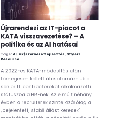
Újrarendezi az IT-piacot a
KATA visszavezetése? – A
politika és az AI hatásai
Tags:
AI
,
HR/szervezetfejlesztés
,
Stylers
Resource
A 2022-es KATA-módosítás után
tömegesen kellett átcsatornázniuk a
senior IT contractorokat alkalmazotti
státuszba a HR-nek. Az elmúlt néhány
évben a recruiterek szinte kizárólag a
„bejelentett, stabil állást keresek"