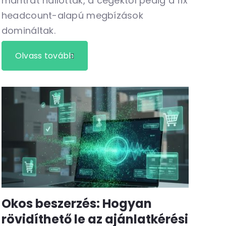
mantrát hallották, a cégektől pedig a fix
headcount-alapú megbízások
domináltak.
Olvass tovább
Okos beszerzés: Hogyan
rövidíthető le az ajánlatkérési