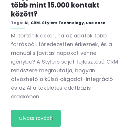
több mint 15.000 kontakt
között?
Tags:
AI
,
CRM
,
Stylers Technology
,
use case
Mi történik akkor, ha az adatok több
forrásból, töredezetten érkeznek, és a
manuális javítás napokat venne
igénybe? A Stylers saját fejlesztésű CRM
rendszere megmutatja, hogyan
ötvözhető a külső cégadat-integráció
és az AI a tökéletes adatbázis
érdekében.
Olvass tovább