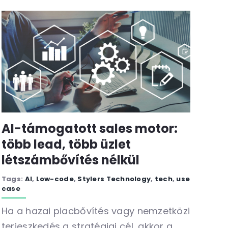
AI-támogatott sales motor:
több lead, több üzlet
létszámbővítés nélkül
Tags:
AI
,
Low-code
,
Stylers Technology
,
tech
,
use
case
Ha a hazai piacbővítés vagy nemzetközi
terjeszkedés a stratégiai cél, akkor a