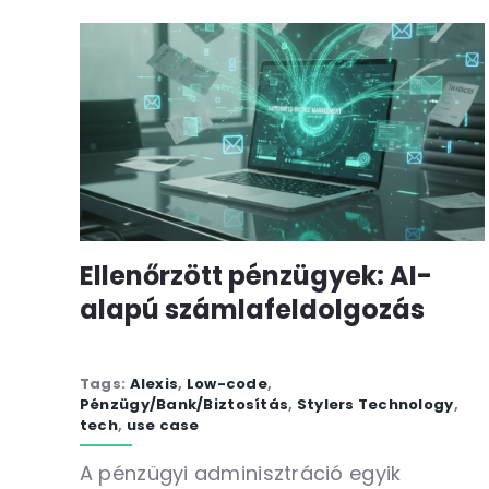
Ellenőrzött pénzügyek: AI-
alapú számlafeldolgozás
Tags:
Alexis
,
Low-code
,
Pénzügy/Bank/Biztosítás
,
Stylers Technology
,
tech
,
use case
A pénzügyi adminisztráció egyik