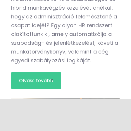
hibrid munkavégzés kezelését anélkül,
hogy az adminisztráció felemésztené a
csapat idejét? Egy olyan HR rendszert
alakítottunk ki, amely automatizálja a
szabadság- és jelenlétkezelést, követi a
munkatörvénykönyv, valamint a cég
egyedi szabályozási logikáját.
Olvass tovább