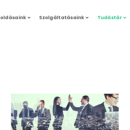
oldásaink
Szolgáltatásaink
Tudástár