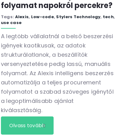
folyamat napokról percekre?
Tags:
Alexis
,
Low-code
,
Stylers Technology
,
tech
,
use case
A legtöbb vállalatnál a belső beszerzési
igények kaotikusak, az adatok
strukturálatlanok, a beszállítók
versenyeztetése pedig lassú, manuális
folyamat. Az Alexis intelligens beszerzés
automatizálja a teljes procurement
folyamatot a szabad szöveges igénytől
a legoptimálisabb ajánlat
kiválasztásáig.
Olvass tovább