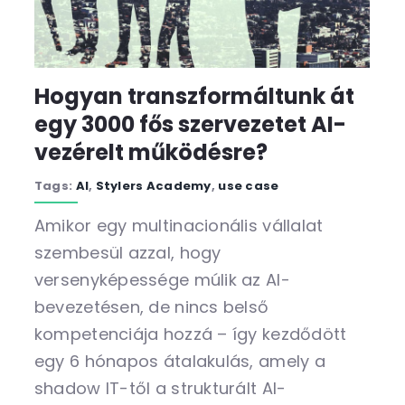
Hogyan transzformáltunk át
egy 3000 fős szervezetet AI-
vezérelt működésre?
Tags:
AI
,
Stylers Academy
,
use case
Amikor egy multinacionális vállalat
szembesül azzal, hogy
versenyképessége múlik az AI-
bevezetésen, de nincs belső
kompetenciája hozzá – így kezdődött
egy 6 hónapos átalakulás, amely a
shadow IT-től a strukturált AI-