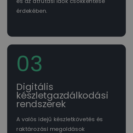
és az átfutási idők csökkentése
érdekében.
03
Digitális
készletgazdálkodási
rendszerek
A valós idejű készletkövetés és
raktározási megoldások