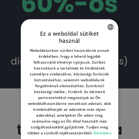
60
%-os
időmegtakarítás a
Ez a weboldal sütiket
használ
munkafolyamatok
HUNGARIAN
Weboldalunkon sütiket használunk annak
ENGLISH
érdekében, hogy a lehető legjobb
digitalizálásával. (
forrás
)
felhasználói élményt nyújtsuk. Sütiket
HUNGARIAN
használunk a tartalmak és hirdetések
személyre szabásához, közösségi funkciók
biztosításához, valamint weboldalunk
forgalmának elemzéséhez. Ezenkívül
közösségi média-, hirdető- és elemező
partnereinkkel megosztjuk az Ön
weboldalhasználatra vonatkozó adatait, akik
Végig
kombinálhatják az adatokat más olyan
adatokkal, amelyeket Ön adott meg
számukra vagy az Ön által használt más
támogatunk a
szolgáltatásokból gyűjtöttek. Tudjon meg
többet a sütikről tájékoztatónkból.
Bővebben