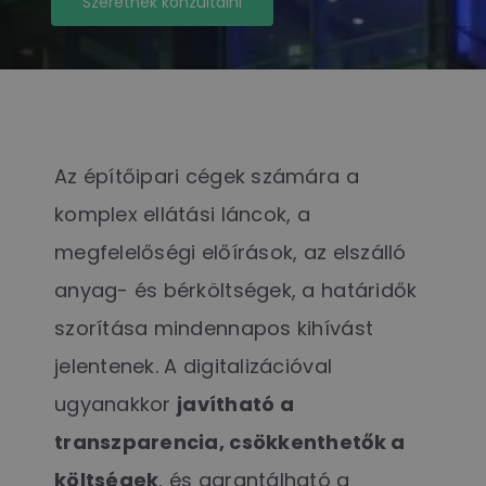
Szeretnék konzultálni
Az építőipari cégek számára a
komplex ellátási láncok, a
megfelelőségi előírások, az elszálló
anyag- és bérköltségek, a határidők
szorítása mindennapos kihívást
jelentenek. A digitalizációval
ugyanakkor
javítható a
transzparencia, csökkenthetők a
költségek
, és garantálható a