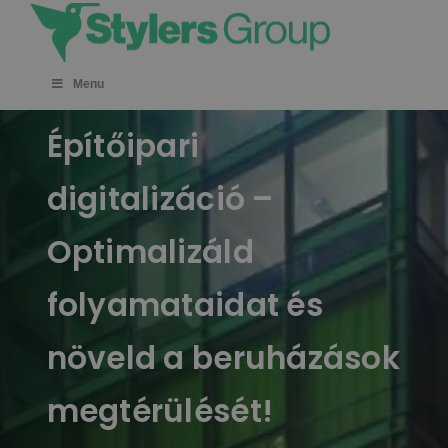
Skip
to
content
Menu
Építőipari
digitalizáció –
Optimalizáld
folyamataidat és
növeld a beruházások
megtérülését!