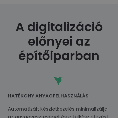
A digitalizáció
előnyei az
építőiparban
HATÉKONY ANYAGFELHASZNÁLÁS
Automatizált készletkezelés minimalizálja
az anyagveszteséget és a túlkészletezést.