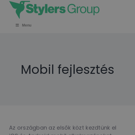
Skip
to
content
Menu
Mobil fejlesztés
Az országban az elsők közt kezdtünk el