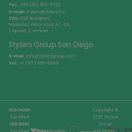
Tel.:
+36 (20) 396-3752
E-mail:
stylers@stylers.hu
Cím:
1138 Budapest,
Madarász Viktor utca 47-49.
1. épület, 2. emelet
Stylers Group San Diego
E-mail:
info@stylersgroup.com
Tel.:
+1 (917) 655-9949
ISO 14001
Copyright ©
Certified
2025 Stylers
ISO 9001
Group.
Certified
All Rights