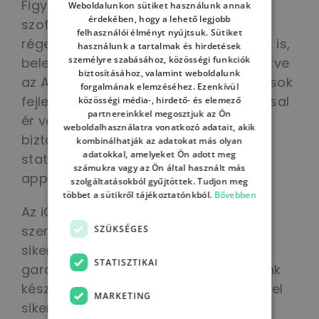
Figyelünk a legfissebben kiadott
Weboldalunkon sütiket használunk annak
ENGLISH
érdekében, hogy a lehető legjobb
szoftververziókat és támogatjuk a
felhasználói élményt nyújtsuk. Sütiket
HUNGARIAN
régebbi Android és Apple készülékeket is,
használunk a tartalmak és hirdetések
személyre szabásához, közösségi funkciók
beleértve Apple és Android Watch, illetve
biztosításához, valamint weboldalunk
az Apple TV esetében is. Az alkalmazások
forgalmának elemzéséhez. Ezenkívül
fejlesztése számunkra nem az átadással
közösségi média-, hirdető- és elemező
partnereinkkel megosztjuk az Ön
ér véget, mert folyamatos supportot
weboldalhasználatra vonatkozó adatait, akik
biztosítunk ügyfeleink számára, és a
kombinálhatják az adatokat más olyan
adatokkal, amelyeket Ön adott meg
statisztikák alapján is optimalizáljuk
számukra vagy az Ön által használt más
applikációinkat.
szolgáltatásokból gyűjtöttek. Tudjon meg
többet a sütikről tájékoztatónkból.
Bővebben
Az iOS és Android fejlesztés területén
szerzett több éves tapasztalatunk és
SZÜKSÉGES
sikeres nemzetközi projektjeink
STATISZTIKAI
garantálják számodra, hogy az általunk
készített mobil alkalmazás segítségével
MARKETING
sikereket érj el.