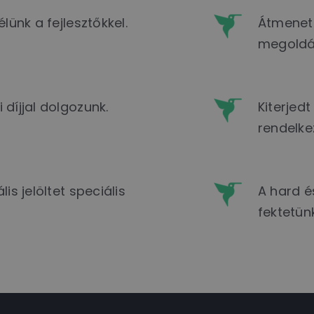
lünk a fejlesztőkkel.
Átmeneti
megoldá
díjjal dolgozunk.
Kiterjed
rendelke
is jelöltet speciális
A hard és
fektetünk