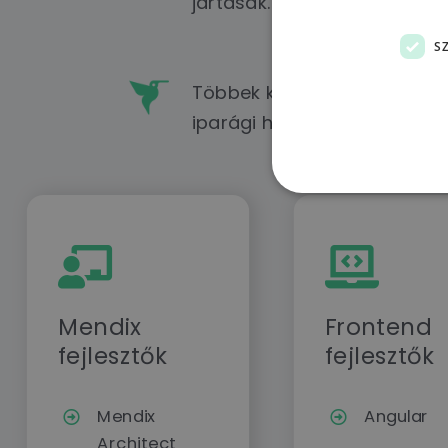
jártasak.
S
Többek közt banki, energetik
iparági háttérrel rendelkezn
Mendix
Frontend
fejlesztők
fejlesztők
Mendix
Angular
Architect