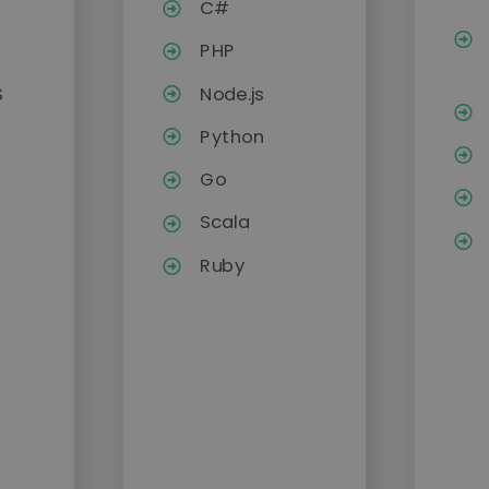
C#
PHP
S
Node.js
Python
Go
Scala
Ruby