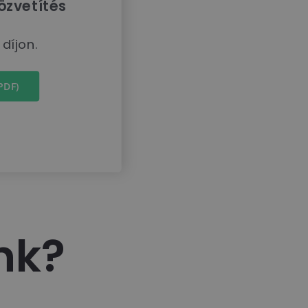
zvetítés
díjon.
PDF)
nk?