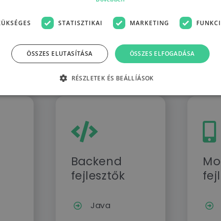
Cloud Ar
ZÜKSÉGES
STATISZTIKAI
MARKETING
FUNKCI
ai, közlekedési
Soft skill
ÖSSZES ELUTASÍTÁSA
ÖSSZES ELFOGADÁSA
ek.
RÉSZLETEK ÉS BEÁLLÍÁSOK
Backend
Mo
fejlesztők
fej
Java