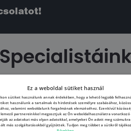
csolatot!
Specialistáin
asztalattal
75%-uk s
Ez a weboldal sütiket használ
kon sütiket használunk annak érdekében, hogy a lehető legjobb felhaszná
ütiket használunk a tartalmak és hirdetések személyre szabásához, közöss
sához, valamint weboldalunk forgalmának elemzéséhez. Ezenkívül közössé
 elemező partnereinkkel megosztjuk az Ön weboldalhasználatra vonatkozó a
tják az adatokat más olyan adatokkal, amelyeket Ön adott meg számukra
e technológiában
Speciáli
nált más szolgáltatásokból gyűjtöttek. Tudjon meg többet a sütikről tájéko
Bővebben