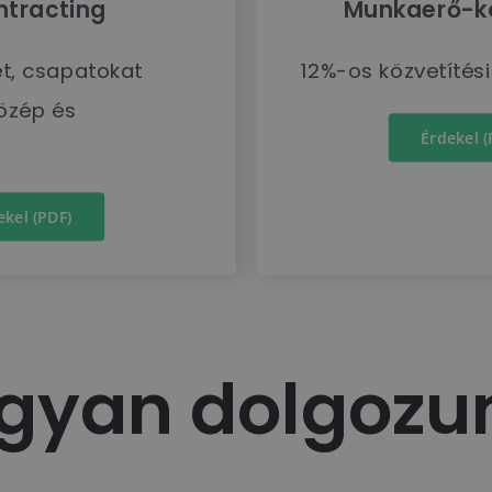
ntracting
Munkaerő-kö
t, csapatokat
12%-os közvetítési 
közép és
Érdekel (
ekel (PDF)
gyan dolgozu