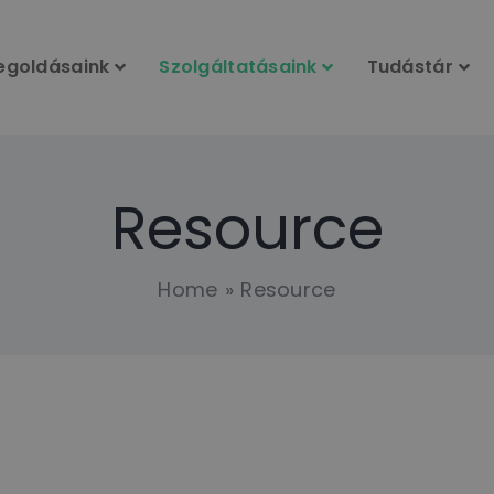
egoldásaink
Szolgáltatásaink
Tudástár
Resource
Home
Resource