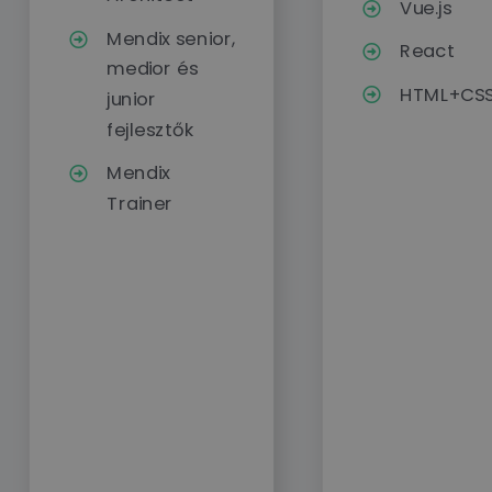
Vue.js
Mendix senior,
React
medior és
HTML+CS
junior
fejlesztők
Mendix
Trainer