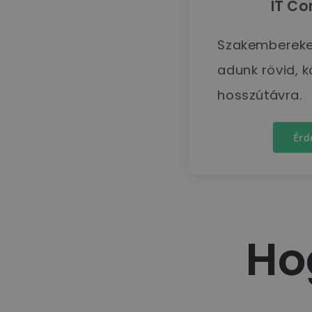
IT Co
Szakembereke
adunk rövid, 
hosszútávra.
Érd
Ho