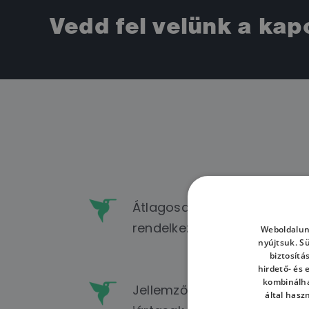
Vedd fel velünk a kap
Átlagosan 10 év szakmai tap
rendelkeznek.
Weboldalun
nyújtsuk. S
biztosítá
hirdető- és
kombinálha
Jellemzően legalább 4 cor
által hasz