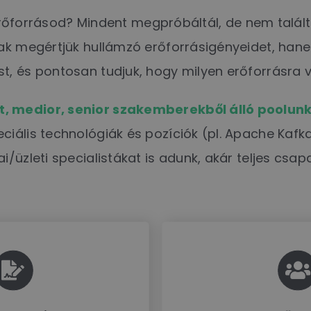
ég erőforrásod? Mindent megpróbáltál, de nem tal
ak megértjük hullámzó erőforrásigényeidet, hane
t, és pontosan tudjuk, hogy milyen erőforrásra 
t, medior, senior szakemberekből álló poolu
eciális technológiák és pozíciók (pl. Apache Kafka
üzleti specialistákat is adunk, akár teljes csapat