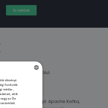
Írj nekünk
k
tabilan beszél angolul.
lói élményt
HUNGARIAN
égi funkciók
ENGLISH
gi média-,
datait, akik
HUNGARIAN
 vagy az Ön
s technológiákban (pl. Apache Kafka,
ztatónkból.