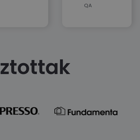
QA
ztottak