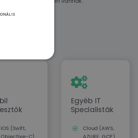
chitekt, Go) is otthon vannak.
ONÁLIS
jeik is erősek.
bil
Egyéb IT
lesztők
Specialisták
iOS (Swift,
Cloud (AWS,
Objective-C)
AZURE, GCP)