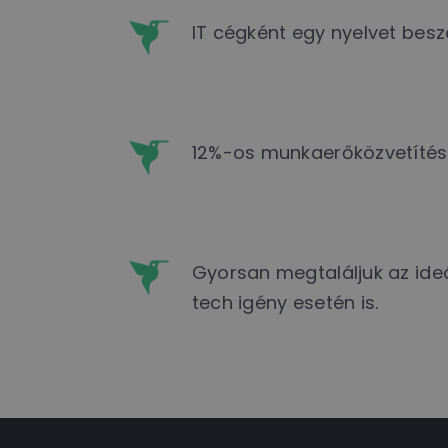
IT cégként egy nyelvet beszé
12%-os munkaerőközvetítési 
Gyorsan megtaláljuk az ideál
tech igény esetén is.