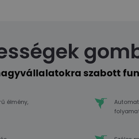
pességek gom
nagyvállalatokra szabott fun
rű élmény,
Automati
folyamat