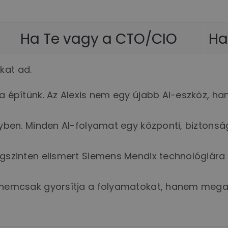
Ha Te vagy a CTO/CIO
Ha
kat ad.
a építünk. Az Alexis nem egy újabb AI-eszköz, ha
gyben. Minden AI-folyamat egy központi, biztonsá
ágszinten elismert Siemens Mendix technológiára
s nemcsak gyorsítja a folyamatokat, hanem mega