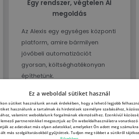
Egy rendszer, végtelen AI
megoldás
Az Alexis egy egységes központi
platform, amire bármilyen
jövőbeli automatizációt
gyorsan, költséghatékonyan
építhetünk.
Ez a weboldal sütiket használ
kon sütiket használunk annak érdekében, hogy a lehető legjobb felhaszná
ütiket használunk a tartalmak és hirdetések személyre szabásához, közöss
sához, valamint weboldalunk forgalmának elemzéséhez. Ezenkívül közössé
 elemező partnereinkkel megosztjuk az Ön weboldalhasználatra vonatkozó a
tják az adatokat más olyan adatokkal, amelyeket Ön adott meg számukra
nált más szolgáltatásokból gyűjtöttek. Tudjon meg többet a sütikről tájéko
Bővebben