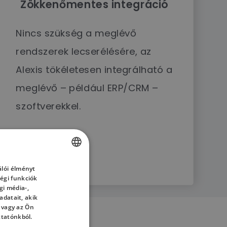
Zökkenőmentes integráció
Nincs szükség a meglévő
rendszerek lecserélésére, az
Alexis tökéletesen integrálható a
meglévő – például ERP/CRM –
szoftverekkel.
lói élményt
HUNGARIAN
égi funkciók
ENGLISH
gi média-,
datait, akik
HUNGARIAN
 vagy az Ön
ztatónkból.