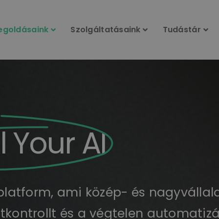
egoldásaink
Szolgáltatásaink
Tudástár
 Your AI
 platform, ami közép- és nagyvállal
tkontrollt és a végtelen automatiz