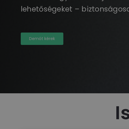
lehetőségeket – biztonságosa
Demót kérek
I