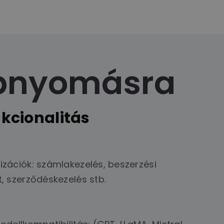
bnyomásra
kcionalitás
zációk: számlakezelés, beszerzési
, szerződéskezelés stb.