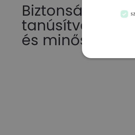
Biztonsági
S
tanúsítványok
és minősítések