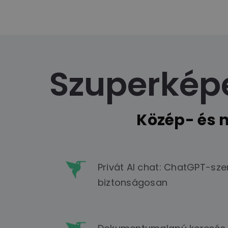
Szuperké
Közép- és 
Privát AI chat: ChatGPT-sze
biztonságosan