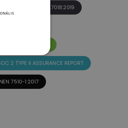
2015
ISO/IEC 27018:2019
ONÁLIS
FSQS ÉS FSQSNL
SOC 2 TYPE II ASSURANCE REPORT
NEN 7510-1:2017