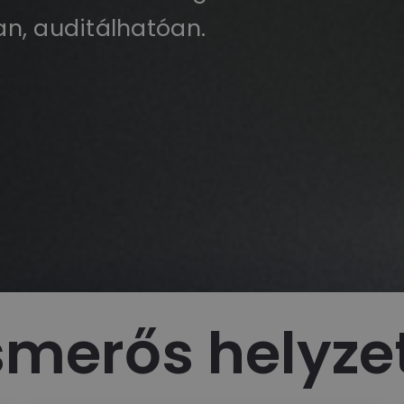
n, auditálhatóan.
smerős helyze