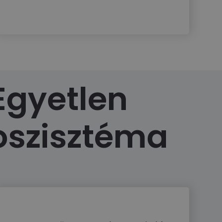
 Egyetlen
koszisztéma