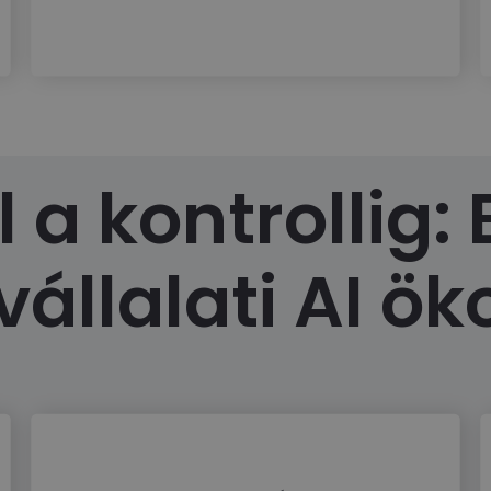
 a kontrollig:
állalati AI ö