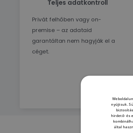
Teljes adatkontroll
Privát felhőben vagy on-
premise – az adataid
garantáltan nem hagyják el a
céget.
Weboldalun
nyújtsuk. S
biztosítá
hirdető- és
kombinálha
által hasz