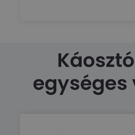
Káosztól
egységes v