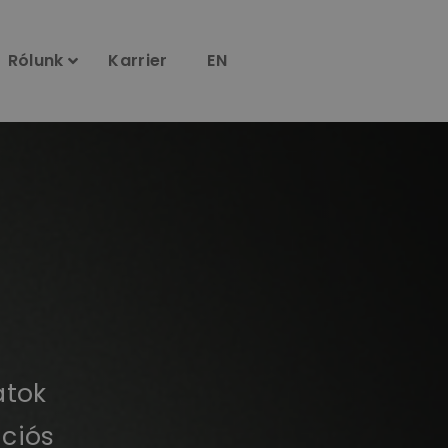
Rólunk
Karrier
EN
atok
ációs