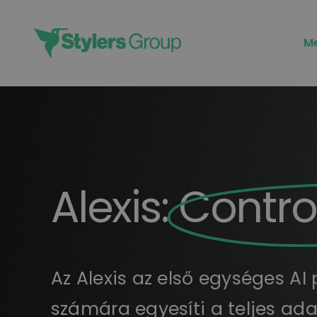
Skip
to
M
content
Alexis:
Control
Az Alexis az első egységes AI
számára egyesíti a teljes ada