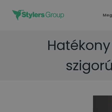
Skip
to
Meg
content
Hatékony
szigor