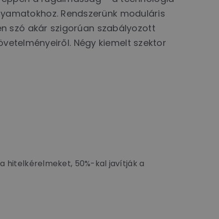
lyamatokhoz. Rendszerünk moduláris
n szó akár szigorúan szabályozott
övetelményeiről. Négy kiemelt szektor
hitelkérelmeket, 50%-kal javítják a