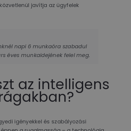
zvetlenül javítja az ügyfelek
ünknél napi 6 munkaóra szabadul
társ éves munkaidejének felel meg.
t az intelligens
arágakban?
yedi igényekkel és szabályozási
e éppen a rugalmasság – a technológia