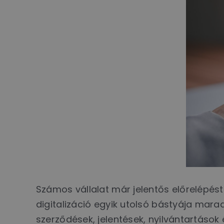
Számos vállalat már jelentős előrelépés
digitalizáció egyik utolsó bástyája mar
szerződések, jelentések, nyilvántartás