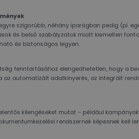
elmények
egyre szigorúbb, néhány iparágban pedig (pl. egé
lőírások és belső szabályzatok miatt kiemelten f
ható és biztonságos legyen.
ttség fenntartásához elengedhetetlen, hogy a 
 az automatizált adatkinyerés, az integrált rend
elentős kilengéseket mutat – például kampányok
okumentumkezelési rendszernek képesnek kell len