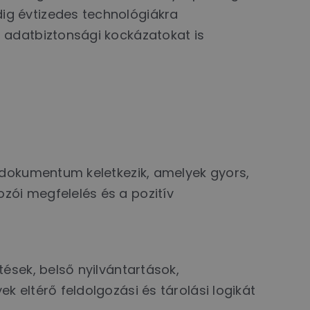
ig évtizedes technológiákra
 adatbiztonsági kockázatokat is
 dokumentum keletkezik, amelyek gyors,
ói megfelelés és a pozitív
ések, belső nyilvántartások,
 eltérő feldolgozási és tárolási logikát