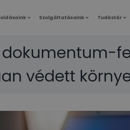
oldásaink
Szolgáltatásaink
Tudástár
 dokumentum-fe
úan védett körny