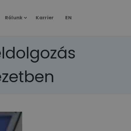
Rólunk
Karrier
EN
ldolgozás
ezetben