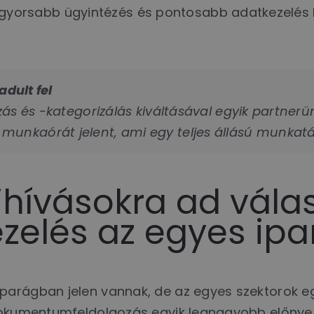
yorsabb ügyintézés és pontosabb adatkezelés kö
dult fel
 és -kategorizálás kiváltásával egyik partner
00 munkaórát jelent, ami egy teljes állású munka
ihívásokra ad válasz
elés az egyes ip
parágban jelen vannak, de az egyes szektorok eg
 dokumentumfeldolgozás egyik legnagyobb előny