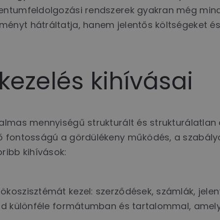
entumfeldolgozási rendszerek gyakran még mind
ényt hátráltatja, hanem jelentős költségeket és
zelés kihívásai
almas mennyiségű strukturált és strukturálatlan
ő fontosságú a gördülékeny működés, a szabályoz
ribb kihívások:
koszisztémát kezel: szerződések, számlák, jelent
d különféle formátumban és tartalommal, amelyek