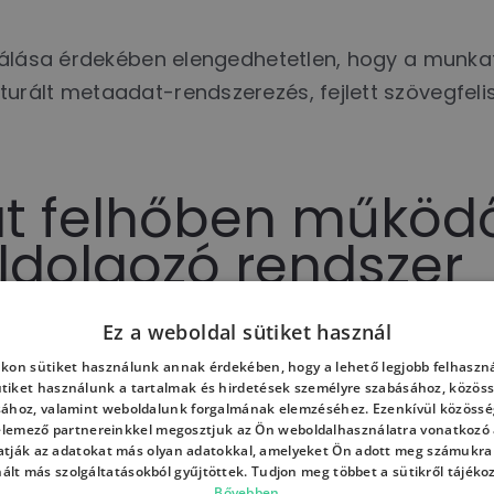
izálása érdekében elengedhetetlen, hogy a munk
rált metaadat-rendszerezés, fejlett szövegfelis
át felhőben működő
dolgozó rendszer
Ez a weboldal sütiket használ
l hasonló kihívásokat, erre dolgoztunk ki egy AI
kon sütiket használunk annak érdekében, hogy a lehető legjobb felhaszná
lhő alapú infrastruktúrán fut, így kívülről nem 
ütiket használunk a tartalmak és hirdetések személyre szabásához, közöss
sához, valamint weboldalunk forgalmának elemzéséhez. Ezenkívül közössé
I megoldásokból ismert chates felületen dolgozha
 elemező partnereinkkel megosztjuk az Ön weboldalhasználatra vonatkozó a
tják az adatokat más olyan adatokkal, amelyeket Ön adott meg számukra
nált más szolgáltatásokból gyűjtöttek. Tudjon meg többet a sütikről tájéko
szer?
Bővebben