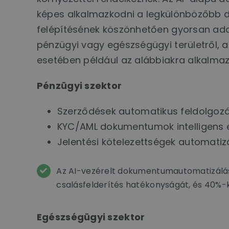
képes alkalmazkodni a legkülönbözőbb 
felépítésének köszönhetően gyorsan ada
pénzügyi vagy egészségügyi területről, a
esetében például az alábbiakra alkalma
Pénzügyi szektor
Szerződések automatikus feldolgoz
KYC/AML dokumentumok intelligens
Jelentési kötelezettségek automatiz
Az AI-vezérelt dokumentumautomatizálást
csalásfelderítés hatékonyságát, és 40%-k
Egészségügyi szektor