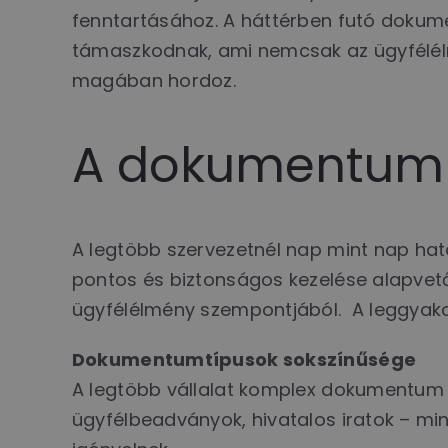
fenntartásához. A háttérben futó dokum
támaszkodnak, ami nemcsak az ügyfélélm
magában hordoz.
A dokumentumke
A legtöbb szervezetnél nap mint nap hat
pontos és biztonságos kezelése alapvet
ügyfélélmény szempontjából. A leggyako
Dokumentumtípusok sokszínűsége
A legtöbb vállalat komplex dokumentum ö
ügyfélbeadványok, hivatalos iratok – min