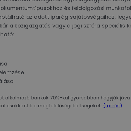
dokumentumtípusokhoz és feldolgozási munkafo
ptálható az adott iparág sajátosságaihoz, legye
kár a közigazgatás vagy a jogi szféra speciális k
zható:
ása
 elemzése
álása
 alkalmazó bankok 70%-kal gyorsabban hagyják jóvá a 
al csökkentik a megfelelőségi költségeket.
(forrás)