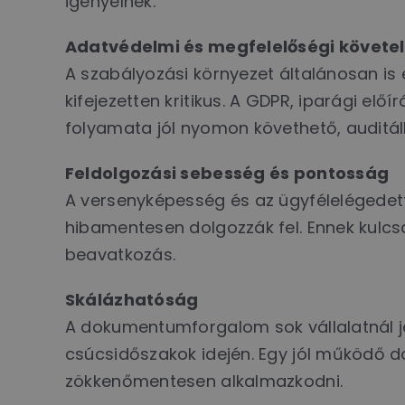
igényelnek.
Adatvédelmi és megfelelőségi követ
A szabályozási környezet általánosan is 
kifejezetten kritikus. A GDPR, iparági e
folyamata jól nyomon követhető, auditál
Feldolgozási sebesség és pontosság
A versenyképesség és az ügyfélelégede
hibamentesen dolgozzák fel. Ennek kulcsa
beavatkozás.
Skálázhatóság
A dokumentumforgalom sok vállalatnál j
csúcsidőszakok idején. Egy jól működő d
zökkenőmentesen alkalmazkodni.