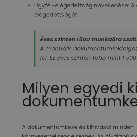
Ügyfél-elégedettség növekedése: A g
elégedettségét.
Éves szinten 1500 munkaóra szaba
A manuális dokumentumfeldolgozás
fel. Ez éves szinten több mint 1 5
Milyen egyedi k
dokumentumkez
A dokumentumkezelés kihívásai minden i
környezettel rendelkeznek. Az AI-alapú