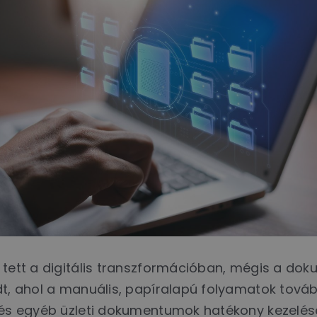
t tett a digitális transzformációban, mégis a d
adt, ahol a manuális, papíralapú folyamatok tová
ok és egyéb üzleti dokumentumok hatékony kezelé