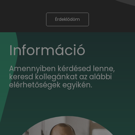
Érdeklődöm
Információ
Amennyiben kérdésed lenne,
keresd kollegánkat az alábbi
elérhetőségek egyikén.