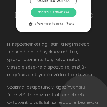
ÖSSZES ELUTASÍTÁSA
Ezért válassz Te is
ÖSSZES ELFOGADÁSA
minket!
RÉSZLETEK ÉS BEÁLLÍÁSOK
IT képzéseinket agilisan, a legfrissebb
technológiai igényekhez mérten,
gyakorlatorientáltan, folyamatos
visszajelzésekre alapozva fejlesztjük
magánszemélyek és vállalatok részére.
Szakmai csapatunk világszínvonalú
fejlesztői tapasztalattal rendelkezik.
Oktatóink a vállalati szférából érkeznek, a