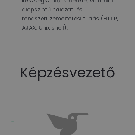
készségszintű ismerete, valamint
alapszintű hálózati és
rendszerüzemeltetési tudás (HTTP,
AJAX, Unix shell).
Képzésvezető