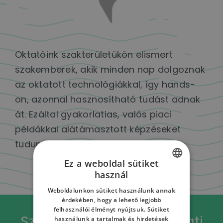
Oktatóink szakterületükön elismert
szakemberek, akik minden nap dolgoznak
az oktatott technológiákkal, így hands-
on, azonnal hasznosítható tudást adnak
át. Ezáltal gyakorlatias, valós piaci
példákkal alátámasztott képzéseket
tudunk nyújtani.
Ez a weboldal sütiket
használ
HUNGARIAN
Weboldalunkon sütiket használunk annak
ENGLISH
érdekében, hogy a lehető legjobb
felhasználói élményt nyújtsuk. Sütiket
HUNGARIAN
Személyre szabott vállalati
használunk a tartalmak és hirdetések