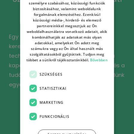
személyre szabásához, közösségi funkciók
képzésünk érdekel?
biztosításához, valamint weboldalunk
forgalmának elemzéséhez. Ezenkívül
közösségi média-, hirdető- és elemező
partnereinkkel megosztjuk az Ön
weboldalhasználatra vonatkozó adatait, akik
Egy egész fejlesztői csapat számára
kombinálhatják az adatokat más olyan
adatokkal, amelyeket Ön adott meg
keresel oktatást? Esetleg más
számukra vagy az Ön által használt más
szolgáltatásokból gyűjtöttek. Tudjon meg
technológia érdekel? Vedd fel velünk a
többet a sütikről tájékoztatónkból.
Bővebben
kapcsolatot, és a vállalati igényekhez és a
tudásszinthez kialakított ajánlatot küldünk
SZÜKSÉGES
egyedi tematikával, tanrenddel.
STATISZTIKAI
MARKETING
Érdeklődöm
FUNKCIONÁLIS