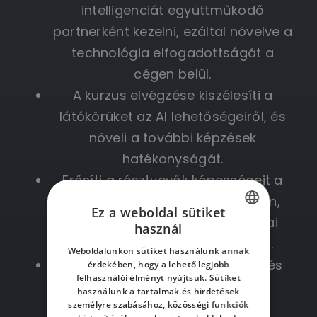
intelligenciát együttműködő
partnerként kezelni, ezáltal növelve a
technológia elfogadottságát a
cégen belül.
A kurzus elvégzése kiszélesíti a
látókörüket az AI lehetőségeiről, és
növeli a további képzések
hatékonyságát.
Erősíti a résztvevők képességeit a
gép-ember kommunikáció terén,
Ez a weboldal sütiket
támogatva ezzel az AI stratégiai
használ
HUNGARIAN
beillesztését szervezeti szinten.
Weboldalunkon sütiket használunk annak
ENGLISH
Megtanulják a társalgás-tervezés
érdekében, hogy a lehető legjobb
felhasználói élményt nyújtsuk. Sütiket
HUNGARIAN
alapjait, irodai munkát és
használunk a tartalmak és hirdetések
személyre szabásához, közösségi funkciók
produktivitást támogató