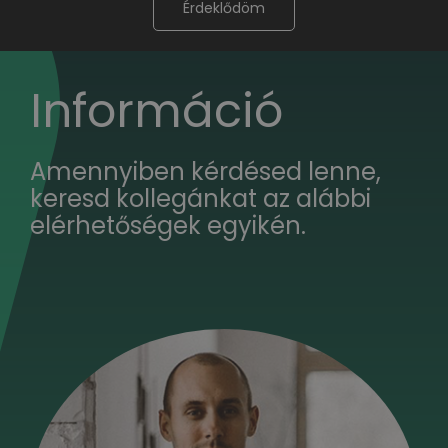
Érdeklődöm
Információ
Amennyiben kérdésed lenne,
keresd kollegánkat az alábbi
elérhetőségek egyikén.