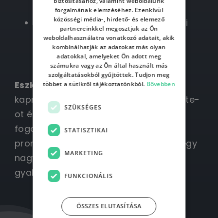
biztosításához, valamint weboldalunk
alkalmazásokat.
forgalmának elemzéséhez. Ezenkívül
közösségi média-, hirdető- és elemező
Szó lesz képgenerálásról, üzleti
partnereinkkel megosztjuk az Ön
felhasználásokról, további
weboldalhasználatra vonatkozó adatait, akik
kombinálhatják az adatokat más olyan
eszközökről, Custom GPT-ről.
adatokkal, amelyeket Ön adott meg
számukra vagy az Ön által használt más
szolgáltatásokból gyűjtöttek. Tudjon meg
Eszközök
: A résztvevők a képzéshez
többet a sütikről tájékoztatónkból.
Bővebben
kapnak egy nagyon részletes show note-
SZÜKSÉGES
ot és egy guide-ot az összes linkről,
fogalmakról, a kurzuson használt
STATISZTIKAI
promptokról, ami a hétköznapokban egy
MARKETING
nagyon hatékony sorvezető lesz a
gyakorlás során.
FUNKCIONÁLIS
ÖSSZES ELUTASÍTÁSA