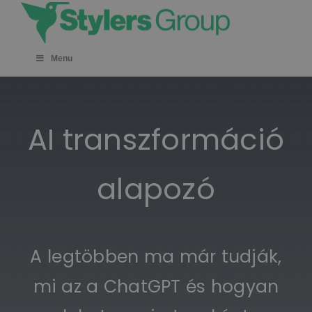
Skip
to
content
Menu
AI transzformáció
alapozó
A legtöbben ma már tudják,
mi az a ChatGPT és hogyan