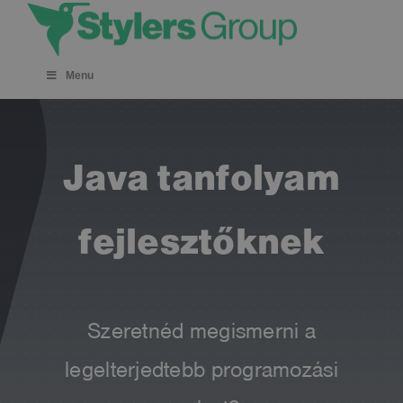
Skip
to
content
Menu
Java tanfolyam
fejlesztőknek
Szeretnéd megismerni a
legelterjedtebb programozási