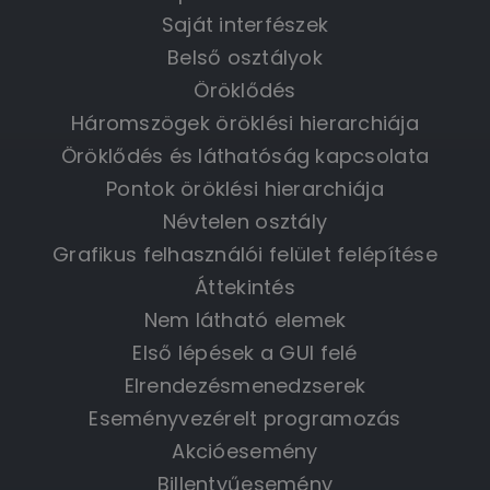
Saját interfészek
Belső osztályok
Öröklődés
Háromszögek öröklési hierarchiája
Öröklődés és láthatóság kapcsolata
Pontok öröklési hierarchiája
Névtelen osztály
Grafikus felhasználói felület felépítése
Áttekintés
Nem látható elemek
Első lépések a GUI felé
Elrendezésmenedzserek
Eseményvezérelt programozás
Akcióesemény
Billentyűesemény