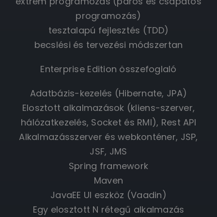
extrém programozás (páros és csapatos
programozás)
tesztalapú fejlesztés (TDD)
becslési és tervezési módszertan
Enterprise Edition összefoglaló
Adatbázis-kezelés (Hibernate, JPA)
Elosztott alkalmazások (kliens-szerver,
hálózatkezelés, Socket és RMI), Rest API
Alkalmazásszerver és webkonténer, JSP,
JSF, JMS
Spring framework
Maven
JavaEE UI eszköz (Vaadin)
Egy elosztott N rétegű alkalmazás