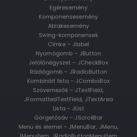
Egéresemény
Komponensesemény
Ablakesemény
Swing-komponensek
Címke – Jlabel
Nyomógomb – JButton
Jelölőnégyszet – JCheckBox
Rádiógomb – JRadioButton
Kombinált lista – JComboBox
Szövemezők – JTextField,
JFormattedTextField, JTextArea
Lista – JList
Görgetősáv – JScrollBar
Menü és elemei – JMenuBar, JMenu,
JMenuItem, JRadioButtonMenuItem,