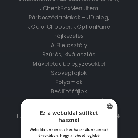
JCheckBoxMenuItem
Párbeszédablakok – JDialog,
JColorChooser, JOptionPane
Fájlkezelés
A File osztály
Szűrés, kiválasztás
Műveletek bejegyzésekkel
Szövegfájlok
Folyamok
Beállítófájlok
Programozási tételek, 5. rész
Ez a weboldal sütiket
II. Igény szerint opcionális témakörök
használ
HUNGARIAN
testre szabva
Weboldalunkon sütiket használunk annak
ENGLISH
érdekében, hogy a lehető legjobb