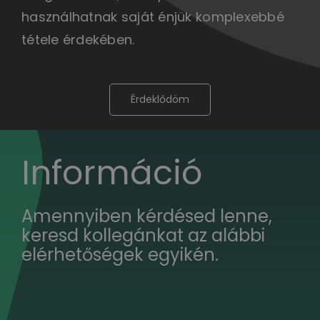
használhatnak saját énjük komplexebbé
tétele érdekében.
Érdeklődöm
Információ
Amennyiben kérdésed lenne,
keresd kollegánkat az alábbi
elérhetőségek egyikén.