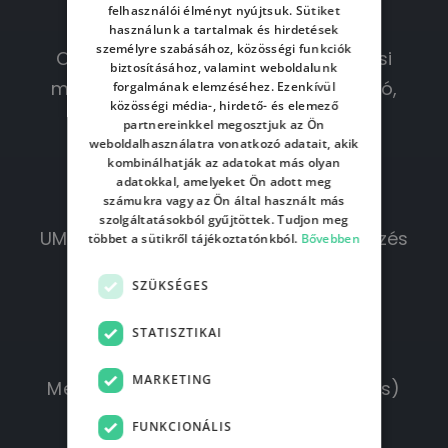
Standard Edition összefoglaló
felhasználói élményt nyújtsuk. Sütiket
HUNGARIAN
használunk a tartalmak és hirdetések
személyre szabásához, közösségi funkciók
Objektumorientált szoftverfejlesztési
biztosításához, valamint weboldalunk
módszertanok, generikusság, reflexió,
forgalmának elemzéséhez. Ezenkívül
közösségi média-, hirdető- és elemező
osztálybetöltők
partnereinkkel megosztjuk az Ön
weboldalhasználatra vonatkozó adatait, akik
Clean Code
kombinálhatják az adatokat más olyan
Solid elvek
adatokkal, amelyeket Ön adott meg
számukra vagy az Ön által használt más
Tervezési minták
szolgáltatásokból gyűjtöttek. Tudjon meg
UML modellezés, architekturális tervezés
többet a sütikről tájékoztatónkból.
Bővebben
Alacsony szintű hálózatkezelés
SZÜKSÉGES
XML, JSON feldolgozás
Adatbázis-kezelés (JDBC)
STATISZTIKAI
Adatbázis-tervezés
MARKETING
Mesterséges intelligencia (A* keresés)
Szálkezelés
FUNKCIONÁLIS