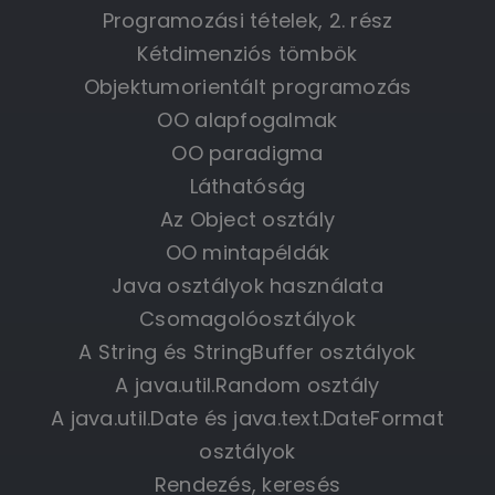
Programozási tételek, 2. rész
Kétdimenziós tömbök
Objektumorientált programozás
OO alapfogalmak
OO paradigma
Láthatóság
Az Object osztály
OO mintapéldák
Java osztályok használata
Csomagolóosztályok
A String és StringBuffer osztályok
A java.util.Random osztály
A java.util.Date és java.text.DateFormat
osztályok
Rendezés, keresés