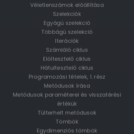
Véletlenszámok előállítása
Szelekciók
Egyágú szelekció
Többágú szelekció
Iterációk
Számláló ciklus
Elöltesztelő ciklus
Hátultesztelő ciklus
Programozási tételek, 1. rész
Metódusok írása
Metódusok paraméterei és visszatérési
értékük
Túlterhelt metódusok
Tömbök
Egydimenziós tömbök