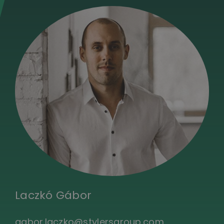
Laczkó Gábor
gabor.laczko@stylersgroup.com