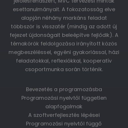
jelölésrendszert, MVC tervezési minták
esettanulmányait. A fokozatosság elve
alapján néhány markáns feladat
többször is visszatér (mindig az adott új
fejezet újdonságait beleépítve fejlődik). A
témakörök feldolgozása irányított közös
megbeszéléssel, egyéni gyakorlással, házi
feladatokkal, reflexiókkal, kooperatív
csoportmunka során történik.
Bevezetés a programozásba
Programozási nyelvtől független
alapfogalmak
A szoftverfejlesztés lépései
Programozási nyelvtől függő