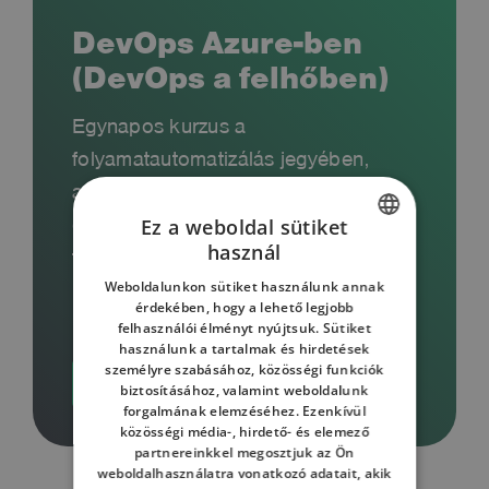
DevOps Azure-ben
(DevOps a felhőben)
Egynapos kurzus a
folyamatautomatizálás jegyében,
amelynek célja, hogy elméleti és
gyakorlati szinten is alkalmazható
Ez a weboldal sütiket
használ
tudást nyújtson résztvevői számára.
HUNGARIAN
Weboldalunkon sütiket használunk annak
ENGLISH
érdekében, hogy a lehető legjobb
felhasználói élményt nyújtsuk. Sütiket
HUNGARIAN
használunk a tartalmak és hirdetések
személyre szabásához, közösségi funkciók
További információ
biztosításához, valamint weboldalunk
forgalmának elemzéséhez. Ezenkívül
közösségi média-, hirdető- és elemező
partnereinkkel megosztjuk az Ön
weboldalhasználatra vonatkozó adatait, akik