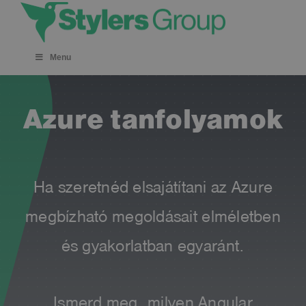
Skip
to
content
Menu
Azure tanfolyamok
Ha szeretnéd elsajátítani az Azure
megbízható megoldásait elméletben
és gyakorlatban egyaránt.
Ismerd meg, milyen Angular