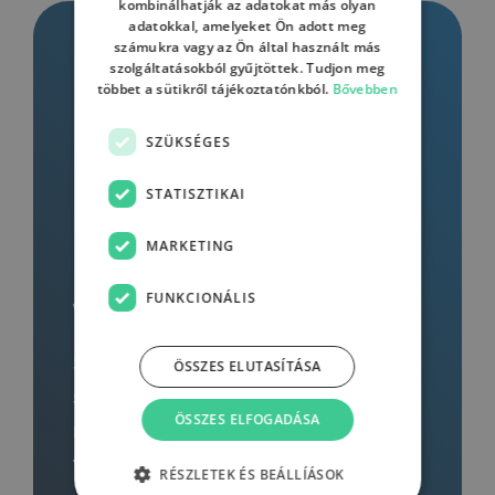
kombinálhatják az adatokat más olyan
adatokkal, amelyeket Ön adott meg
számukra vagy az Ön által használt más
szolgáltatásokból gyűjtöttek. Tudjon meg
többet a sütikről tájékoztatónkból.
Bővebben
SZÜKSÉGES
STATISZTIKAI
MARKETING
FUNKCIONÁLIS
Vállalati képzés
Személyre szabott kurzus vállalatod
ÖSSZES ELUTASÍTÁSA
számára egyedi tematikával és a
ÖSSZES ELFOGADÁSA
megrendelői igények maximális
figyelembevételével.
RÉSZLETEK ÉS BEÁLLÍÁSOK