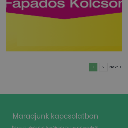
1
2
Next
Maradjunk kapcsolatban
Értesülj elsőként legújabb fejlesztéseinkről,