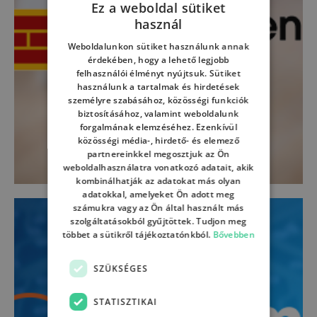
Ez a weboldal sütiket
használ
HUNGARIAN
Weboldalunkon sütiket használunk annak
ENGLISH
érdekében, hogy a lehető legjobb
felhasználói élményt nyújtsuk. Sütiket
HUNGARIAN
használunk a tartalmak és hirdetések
személyre szabásához, közösségi funkciók
biztosításához, valamint weboldalunk
forgalmának elemzéséhez. Ezenkívül
közösségi média-, hirdető- és elemező
partnereinkkel megosztjuk az Ön
weboldalhasználatra vonatkozó adatait, akik
kombinálhatják az adatokat más olyan
adatokkal, amelyeket Ön adott meg
számukra vagy az Ön által használt más
szolgáltatásokból gyűjtöttek. Tudjon meg
többet a sütikről tájékoztatónkból.
Bővebben
SZÜKSÉGES
STATISZTIKAI