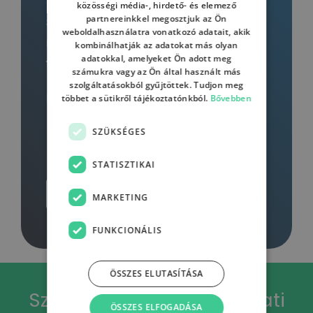
Személyre szabott kurzus vállalatod
közösségi média-, hirdető- és elemező
partnereinkkel megosztjuk az Ön
számára egyedi tematikával és a
weboldalhasználatra vonatkozó adatait, akik
megrendelői igények maximális
kombinálhatják az adatokat más olyan
adatokkal, amelyeket Ön adott meg
figyelembevételével.
számukra vagy az Ön által használt más
szolgáltatásokból gyűjtöttek. Tudjon meg
Kérj egyedi ajánlatot!
többet a sütikről tájékoztatónkból.
Bővebben
SZÜKSÉGES
STATISZTIKAI
Érdeklődöm
MARKETING
FUNKCIONÁLIS
ÖSSZES ELUTASÍTÁSA
Személyre szabott vállalati
ÖSSZES ELFOGADÁSA