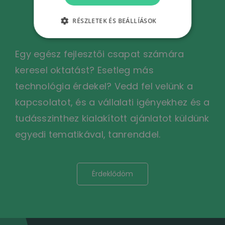
képzésünk érdekel?
RÉSZLETEK ÉS BEÁLLÍÁSOK
Egy egész fejlesztői csapat számára
keresel oktatást? Esetleg más
technológia érdekel? Vedd fel velünk a
kapcsolatot, és a vállalati igényekhez és a
tudásszinthez kialakított ajánlatot küldünk
egyedi tematikával, tanrenddel.
Érdeklődöm