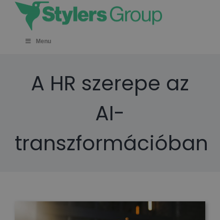
Skip
to
content
Menu
A HR szerepe az
AI-
transzformációban