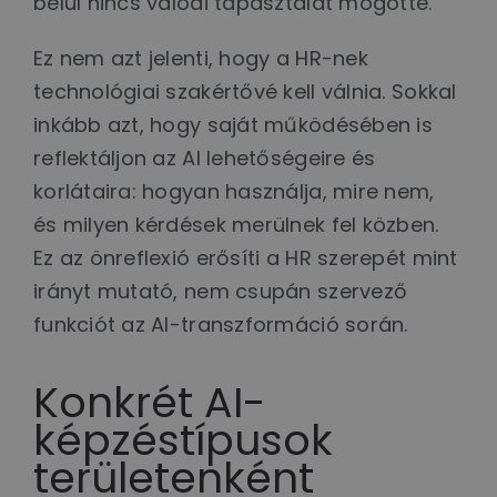
belül nincs valódi tapasztalat mögötte.
Ez nem azt jelenti, hogy a HR-nek
technológiai szakértővé kell válnia. Sokkal
inkább azt, hogy saját működésében is
reflektáljon az AI lehetőségeire és
korlátaira: hogyan használja, mire nem,
és milyen kérdések merülnek fel közben.
Ez az önreflexió erősíti a HR szerepét mint
irányt mutató, nem csupán szervező
funkciót az AI-transzformáció során.
Konkrét AI-
képzéstípusok
területenként