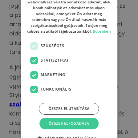
weboldalhasználatra vonatkozó adatait, akik
jogi és a compliance szempontokat is. Ez
kombinálhatják az adatokat más olyan
adatokkal, amelyeket Ön adott meg
a pozíció különösen alkalmassá teszi
számukra vagy az Ön által használt más
arra, hogy az AI-transzformáció emberi
szolgáltatásokból gyűjtöttek. Tudjon meg
többet a sütikről tájékoztatónkból.
Bővebben
oldalának irányítója legyen. Fontos, hogy
a különböző szerepkörökben eltérő
SZÜKSÉGES
tanulási utakra van szükség.
STATISZTIKAI
A jól működő AI-transzformáció nem
MARKETING
egyszeri tréningekből áll, hanem
egymásra épülő tanulási lépésekből. A
FUNKCIONÁLIS
Stylers Group
AI Consulting
szolgáltatása
jó választás, ami egy
ÖSSZES ELUTASÍTÁSA
komplex AI transzformációs program, és
a szervezet érettségének megfelelően
ÖSSZES ELFOGADÁSA
három egymásra épülő csomagot kínál. A