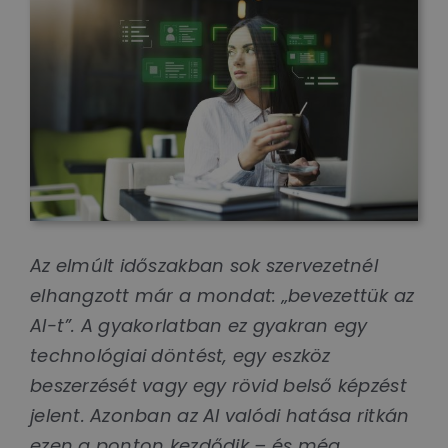
Az elmúlt időszakban sok szervezetnél
elhangzott már a mondat: „bevezettük az
AI-t”. A gyakorlatban ez gyakran egy
technológiai döntést, egy eszköz
beszerzését vagy egy rövid belső képzést
jelent. Azonban az AI valódi hatása ritkán
ezen a ponton kezdődik – és még