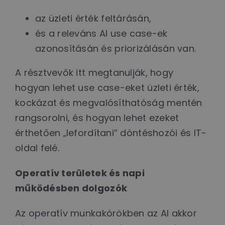
az üzleti érték feltárásán,
és a releváns AI use case-ek
azonosításán és priorizálásán van.
A résztvevők itt megtanulják, hogy
hogyan lehet use case-eket üzleti érték,
kockázat és megvalósíthatóság mentén
rangsorolni, és hogyan lehet ezeket
érthetően „lefordítani” döntéshozói és IT-
oldal felé.
Operatív területek és napi
működésben dolgozók
Az operatív munkakörökben az AI akkor