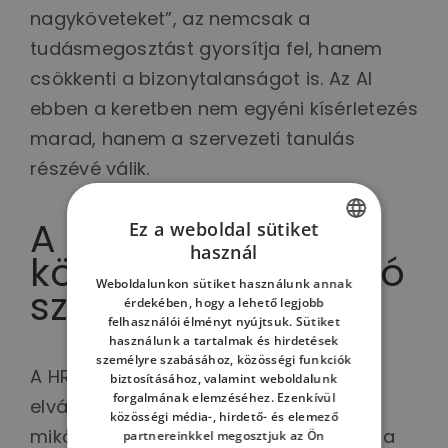
nagyköveteket”, az nemcsak a
tudásmegosztást gyorsítja fel, hanem
csökkenti a bizonytalanságot is. Az AI
ebben a keretben nem egyéni kísérletezés
marad, hanem a szervezeti tanulás
részévé válik.
A HR nézőpontja:
Ez a weboldal sütiket
használ
közvetítő és irányító
HUNGARIAN
Weboldalunkon sütiket használunk annak
szerep
ENGLISH
érdekében, hogy a lehető legjobb
felhasználói élményt nyújtsuk. Sütiket
HUNGARIAN
használunk a tartalmak és hirdetések
személyre szabásához, közösségi funkciók
A HR egyszerre látja a stratégiai
biztosításához, valamint weboldalunk
forgalmának elemzéséhez. Ezenkívül
elvárásokat és az egyéni félelmeket,
közösségi média-, hirdető- és elemező
miközben figyelembe kell vennie az IT, a
partnereinkkel megosztjuk az Ön