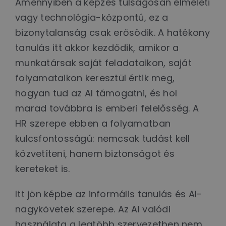
Amennyiben a képzés túlságosan elméleti
vagy technológia-központú, ez a
bizonytalanság csak erősödik. A hatékony
tanulás itt akkor kezdődik, amikor a
munkatársak saját feladataikon, saját
folyamataikon keresztül értik meg,
hogyan tud az AI támogatni, és hol
marad továbbra is emberi felelősség. A
HR szerepe ebben a folyamatban
kulcsfontosságú: nemcsak tudást kell
közvetíteni, hanem biztonságot és
kereteket is.
Itt jön képbe az informális tanulás és AI-
nagykövetek szerepe. Az AI valódi
használata a legtöbb szervezetben nem