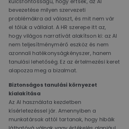
kulcsfontosságú, hogy értsék, az AI
bevezetése milyen szervezeti
problémákra ad választ, és mit nem vár
el tőlük a vállalat. A HR szerepe itt az,
hogy világos narratívát alakítson ki: az AI
nem teljesítménymérő eszköz és nem
azonnali hatékonyságkényszer, hanem
tanulási lehetőség. Ez az értelmezési keret
alapozza meg a bizalmat.
Biztonságos tanulási környezet
kialakítása
Az AI használata kezdetben
kísérletezéssel jár. Amennyiben a
munkatársak attól tartanak, hogy hibáik
láthatóvá válnak vagy értékelés alapjául