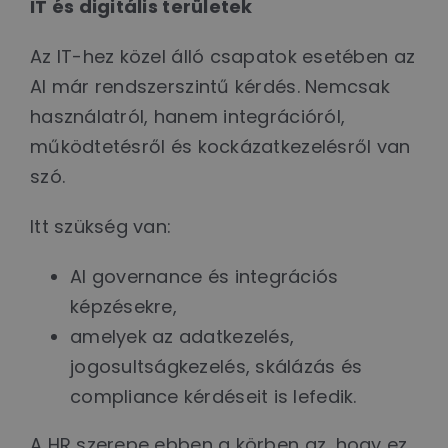
IT és digitális területek
Az IT-hez közel álló csapatok esetében az
AI már rendszerszintű kérdés. Nemcsak
használatról, hanem integrációról,
működtetésről és kockázatkezelésről van
szó.
Itt szükség van:
AI governance és integrációs
képzésekre,
amelyek az adatkezelés,
jogosultságkezelés, skálázás és
compliance kérdéseit is lefedik.
A HR szerepe ebben a körben az, hogy ez