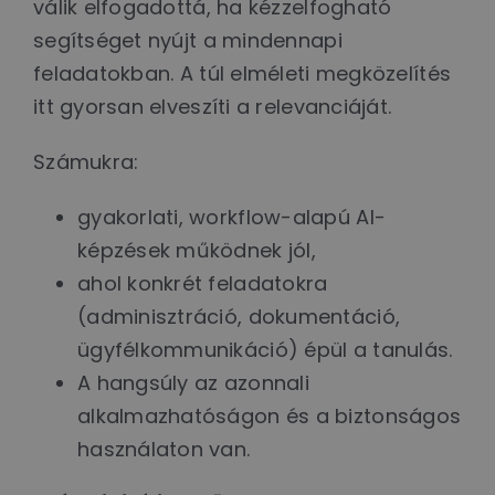
válik elfogadottá, ha kézzelfogható
segítséget nyújt a mindennapi
feladatokban. A túl elméleti megközelítés
itt gyorsan elveszíti a relevanciáját.
Számukra:
gyakorlati, workflow-alapú AI-
képzések működnek jól,
ahol konkrét feladatokra
(adminisztráció, dokumentáció,
ügyfélkommunikáció) épül a tanulás.
A hangsúly az azonnali
alkalmazhatóságon és a biztonságos
használaton van.