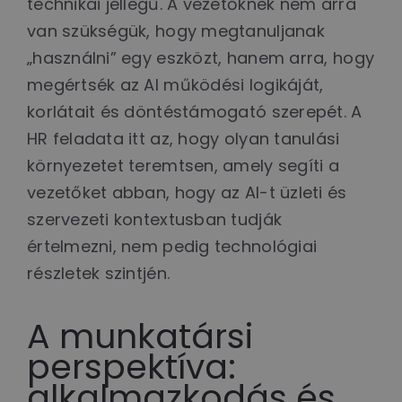
technikai jellegű. A vezetőknek nem arra
van szükségük, hogy megtanuljanak
„használni” egy eszközt, hanem arra, hogy
megértsék az AI működési logikáját,
korlátait és döntéstámogató szerepét. A
HR feladata itt az, hogy olyan tanulási
környezetet teremtsen, amely segíti a
vezetőket abban, hogy az AI-t üzleti és
szervezeti kontextusban tudják
értelmezni, nem pedig technológiai
részletek szintjén.
A munkatársi
perspektíva:
alkalmazkodás és