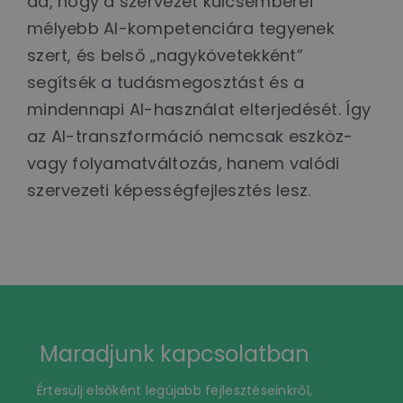
ad, hogy a szervezet kulcsemberei
mélyebb AI-kompetenciára tegyenek
szert, és belső „nagykövetekként”
segítsék a tudásmegosztást és a
mindennapi AI-használat elterjedését. Így
az AI-transzformáció nemcsak eszköz-
vagy folyamatváltozás, hanem valódi
szervezeti képességfejlesztés lesz.
Maradjunk kapcsolatban
Értesülj elsőként legújabb fejlesztéseinkről,