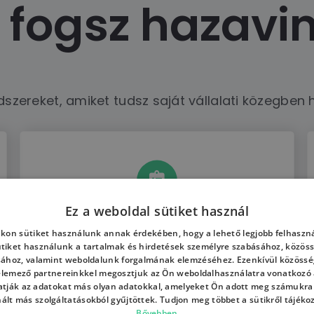
 fogsz hazavi
dszereket, amiket tudsz saját vállalati közegben h
Ez a weboldal sütiket használ
Összeraksz egy
saját AI
kon sütiket használunk annak érdekében, hogy a lehető legjobb felhaszná
ütiket használunk a tartalmak és hirdetések személyre szabásához, közöss
bevezetési működési vázat:
ki
sához, valamint weboldalunk forgalmának elemzéséhez. Ezenkívül közössé
a felelős, hol vannak a döntési
 elemező partnereinkkel megosztjuk az Ön weboldalhasználatra vonatkozó a
tják az adatokat más olyan adatokkal, amelyeket Ön adott meg számukra
pontok, mit kell mérni, és
nált más szolgáltatásokból gyűjtöttek. Tudjon meg többet a sütikről tájéko
Bővebben