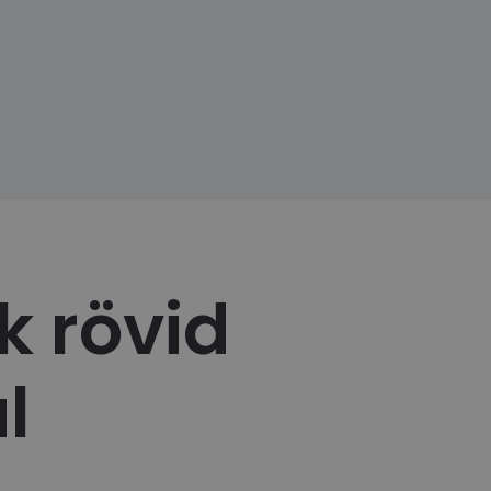
k rövid
l