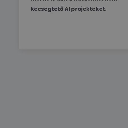
kecsegtető AI projekteket
.