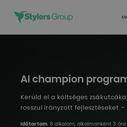
Skip
to
M
content
AI champion progra
Kerüld el a költséges zsákutcákat
rosszul irányzott fejlesztéseket
Időtartam
: 8 alkalom, alkalmanként 3 óra