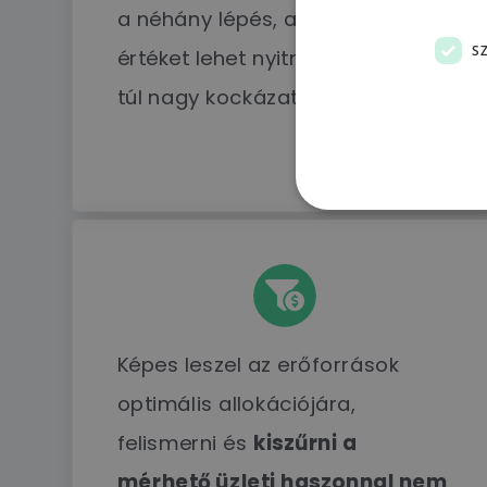
a néhány lépés, amivel valódi
S
értéket lehet nyitni anélkül, hogy
túl nagy kockázatot vállalnátok.
Képes leszel az erőforrások
optimális allokációjára,
felismerni és
kiszűrni a
mérhető üzleti haszonnal nem