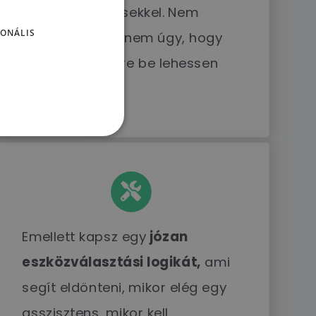
következő lépésekkel. Nem
ONÁLIS
ötletszinten, hanem úgy, hogy
vezetői döntésre be lehessen
vinni.
Emellett kapsz egy
józan
eszközválasztási logikát,
ami
segít eldönteni, mikor elég egy
asszisztens, mikor kell