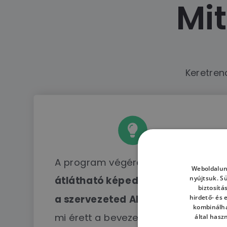
Mit
Keretren
A program végére lesz egy
Weboldalun
nyújtsuk. S
átlátható képed arról, hol tart
biztosítá
a szervezeted AI szempontból,
hirdető- és
kombinálha
mi érett a bevezetésre, és mi az
által hasz