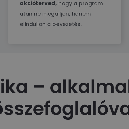
akcióterved,
hogy a program
után ne megálljon, hanem
elinduljon a bevezetés.
ka – alkalma
összefoglalóva