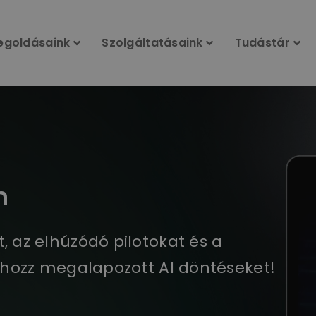
egoldásaink
Szolgáltatásaink
Tudástár
m
, az elhúzódó pilotokat és a
 – hozz megalapozott AI döntéseket!