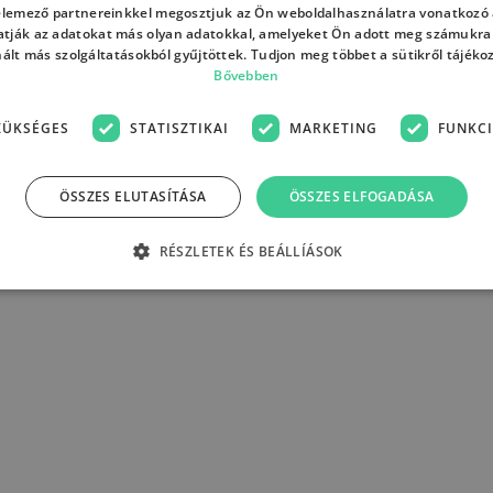
 elemező partnereinkkel megosztjuk az Ön weboldalhasználatra vonatkozó a
tják az adatokat más olyan adatokkal, amelyeket Ön adott meg számukra
nált más szolgáltatásokból gyűjtöttek. Tudjon meg többet a sütikről tájéko
Bővebben
ZÜKSÉGES
STATISZTIKAI
MARKETING
FUNKCI
ÖSSZES ELUTASÍTÁSA
ÖSSZES ELFOGADÁSA
RÉSZLETEK ÉS BEÁLLÍÁSOK