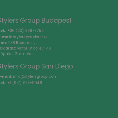
Stylers Group Budapest
el.:
+36 (20) 396-3752
-mail:
stylers@stylers.hu
ím:
1138 Budapest,
adarász Viktor utca 47-49.
. épület, 2. emelet
Stylers Group San Diego
-mail:
info@stylersgroup.com
el.:
+1 (917) 655-9949