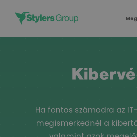
Skip
to
Meg
content
Kiberv
Ha fontos számodra az IT-
megismerkednél a kibert
valamint azok megelőz