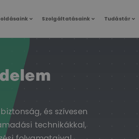
oldásaink
Szolgáltatásaink
Tudástár
édelem
biztonság, és szívesen
ámadási technikákkal,
ési folyamataival.