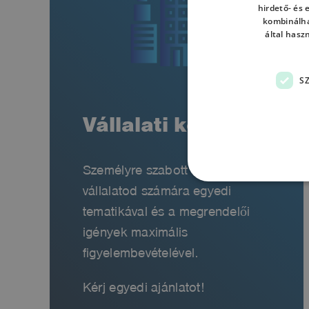
hirdető- és
kombinálha
által hasz
S
Vállalati képzés
Személyre szabott kurzus
vállalatod számára egyedi
tematikával és a megrendelői
igények maximális
figyelembevételével.
Kérj egyedi ajánlatot!