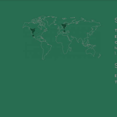
T
E
C
M
1
E
T