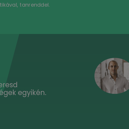
tikával, tanrenddel.
eresd
ségek egyikén.