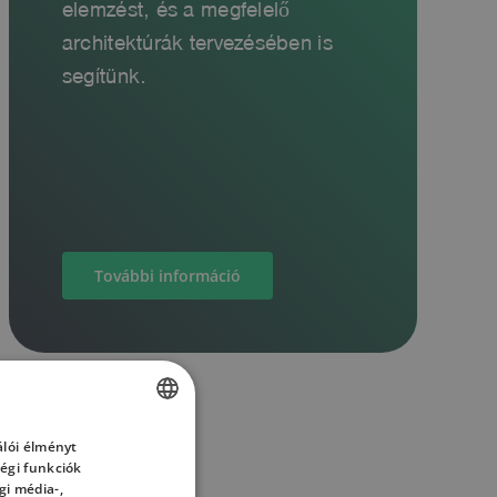
elemzést, és a megfelelő
architektúrák tervezésében is
segítünk.
További információ
lói élményt
HUNGARIAN
égi funkciók
ENGLISH
gi média-,