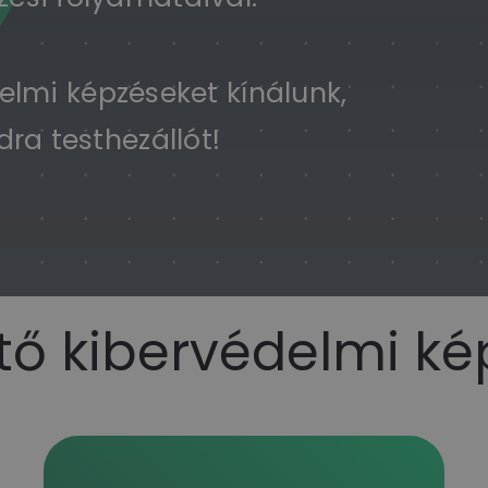
elmi képzéseket kínálunk,
ra testhezállót!
tő kibervédelmi k