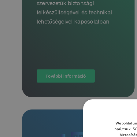
szervezetük biztonsági
felkészültségével és technikai
lehetőségeivel kapcsolatban
További információ
Weboldalun
nyújtsuk. S
biztosítá