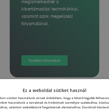
megismerkednél a
kibertámadási technikákkal,
valamint azok megelőzési
folyamataival.
További információ
Ez a weboldal sütiket használ
kon sütiket használunk annak érdekében, hogy a lehető legjobb felhaszná
ütiket használunk a tartalmak és hirdetések személyre szabásához, közöss
sához, valamint weboldalunk forgalmának elemzéséhez. Ezenkívül közössé