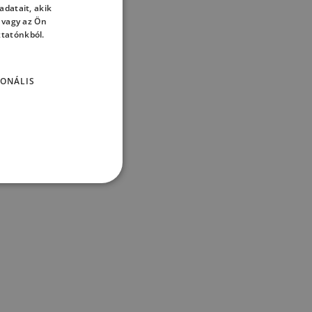
datait, akik
HUNGARIAN
 vagy az Ön
ztatónkból.
ONÁLIS