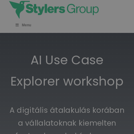
Skip
to
content
Menu
AI Use Case
Explorer workshop
A digitális átalakulás korában
a vállalatoknak kiemelten