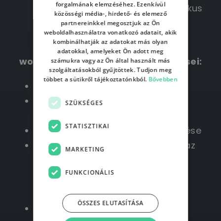
forgalmának elemzéséhez. Ezenkívül
szövegalapú feladatok automatikus
közösségi média-, hirdető- és elemező
csoportosítása
partnereinkkel megosztjuk az Ön
weboldalhasználatra vonatkozó adatait, akik
kombinálhatják az adatokat más olyan
AI integráció lépésről lépésre, a
adatokkal, amelyeket Ön adott meg
workflow fejlesztési folyamat lépései:
számukra vagy az Ön által használt más
szolgáltatásokból gyűjtöttek. Tudjon meg
többet a sütikről tájékoztatónkból.
Bővebben
Use case azonosítása
Adatok előkészítése az AI
SZÜKSÉGES
betanításához
STATISZTIKAI
Prototípus elkészítése és tesztelése
Újabb use case-ek végigvitele az
MARKETING
eredmények alapján
FUNKCIONÁLIS
AI etikai és biztonsági kérdései:
ÖSSZES ELUTASÍTÁSA
Adatvédelem és compliance