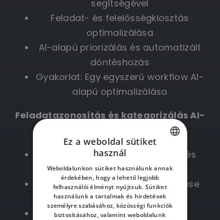
segítségével
Feladat- és felelősségkiosztás
optimalizálása
AI-alapú priorizálás és automatizált
döntéshozás
Gyakorlat: Egy egyszerű workflow AI-
alapú optimalizálása
Feladatazonosítás és kategorizálás AI-
val:
Ez a weboldal sütiket
használ
AI-alapú dokumentumelemzés és
HUNGARIAN
szövegfeldolgozás
Weboldalunkon sütiket használunk annak
ENGLISH
érdekében, hogy a lehető legjobb
Feladatok automatikus felismerése
felhasználói élményt nyújtsuk. Sütiket
HUNGARIAN
használunk a tartalmak és hirdetések
és besorolása
személyre szabásához, közösségi funkciók
Gyakorlat: AI segítségével
biztosításához, valamint weboldalunk