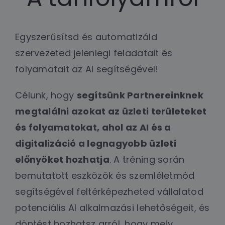
Egyszerűsítsd és automatizáld
szervezeted jelenlegi feladatait és
folyamatait az AI segítségével!
Célunk, hogy
segítsünk Partnereinknek
megtalálni azokat az üzleti területeket
és folyamatokat, ahol az AI és a
digitalizáció a legnagyobb üzleti
előnyöket hozhatja
. A tréning során
bemutatott eszközök és szemléletmód
segítségével feltérképezheted vállalatod
potenciális AI alkalmazási lehetőségeit, és
döntést hozhatsz arról, hogy mely