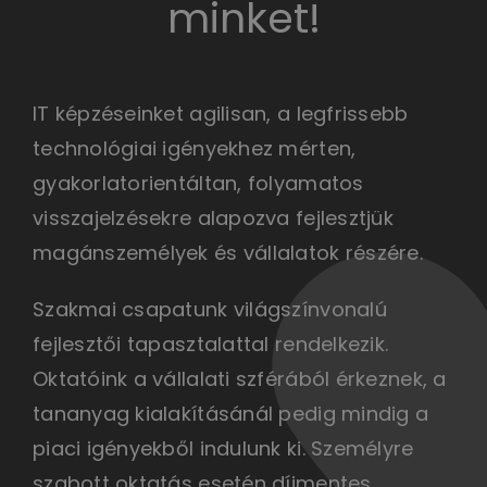
minket!
IT képzéseinket agilisan, a legfrissebb
technológiai igényekhez mérten,
gyakorlatorientáltan, folyamatos
visszajelzésekre alapozva fejlesztjük
magánszemélyek és vállalatok részére.
Szakmai csapatunk világszínvonalú
fejlesztői tapasztalattal rendelkezik.
Oktatóink a vállalati szférából érkeznek, a
tananyag kialakításánál pedig mindig a
piaci igényekből indulunk ki. Személyre
szabott oktatás esetén díjmentes