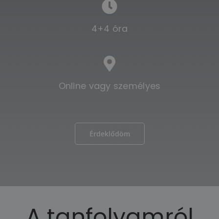
4+4 óra
Online vagy személyes
Érdeklődöm
A tanfolyamról