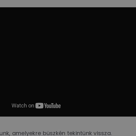
unk, amelyekre büszkén tekintünk vissza.