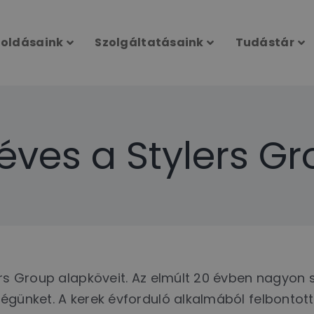
oldásaink
Szolgáltatásaink
Tudástár
éves a Stylers G
ers Group alapköveit. Az elmúlt 20 évben nagyon 
günket. A kerek évforduló alkalmából felbontottuk