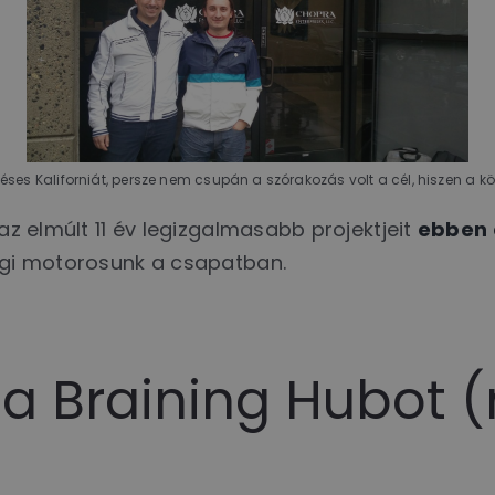
es Kaliforniát, persze nem csupán a szórakozás volt a cél, hiszen a 
 az elmúlt 11 év legizgalmasabb projektjeit
ebben 
régi motorosunk a csapatban.
a Braining Hubot (