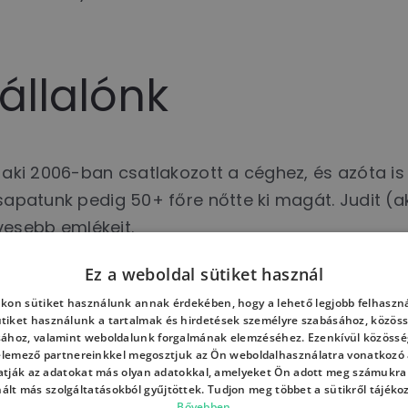
állalónk
, aki 2006-ban csatlakozott a céghez, és azóta i
csapatunk pedig 50+ főre nőtte ki magát. Judit (
vesebb emlékeit.
Ez a weboldal sütiket használ
kon sütiket használunk annak érdekében, hogy a lehető legjobb felhaszná
k az USA-ban
ütiket használunk a tartalmak és hirdetések személyre szabásához, közöss
sához, valamint weboldalunk forgalmának elemzéséhez. Ezenkívül közössé
 elemező partnereinkkel megosztjuk az Ön weboldalhasználatra vonatkozó a
tják az adatokat más olyan adatokkal, amelyeket Ön adott meg számukra
nált más szolgáltatásokból gyűjtöttek. Tudjon meg többet a sütikről tájéko
Bővebben