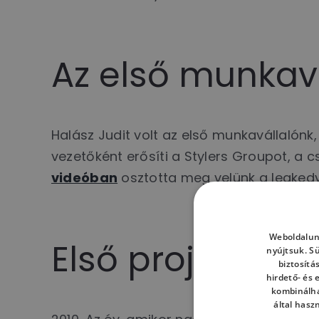
Az első munkav
Halász Judit volt az első munkavállalónk
vezetőként erősíti a Stylers Groupot, a 
videóban
osztotta meg velünk a legked
Weboldalun
Első projektün
nyújtsuk. S
biztosítá
hirdető- és
kombinálha
által hasz