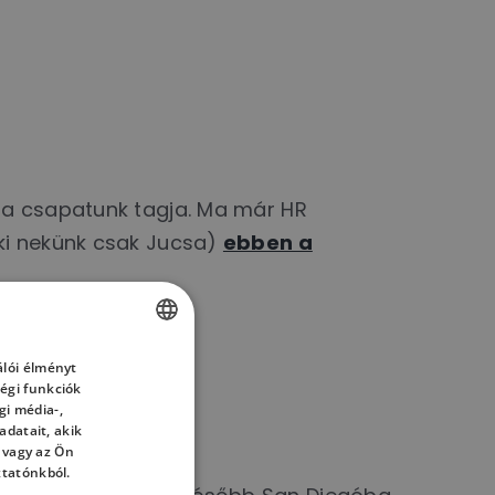
s a csapatunk tagja. Ma már HR
aki nekünk csak Jucsa)
ebben a
lói élményt
HUNGARIAN
égi funkciók
ENGLISH
gi média-,
datait, akik
HUNGARIAN
 vagy az Ön
ztatónkból.