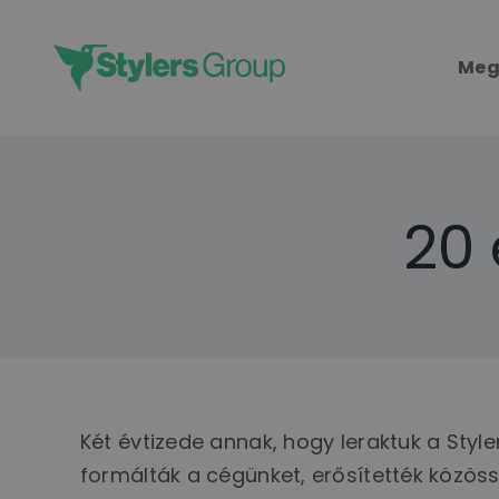
Skip
to
Meg
content
20 
Két évtizede annak, hogy leraktuk a Styl
formálták a cégünket, erősítették közössé