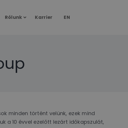
Rólunk
Karrier
EN
roup
sok minden történt velünk, ezek mind
 a 10 évvel ezelőtt lezárt időkapszulát,