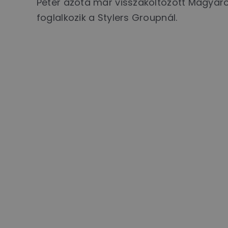
Péter azóta már visszaköltözött Magyaror
foglalkozik a Stylers Groupnál.